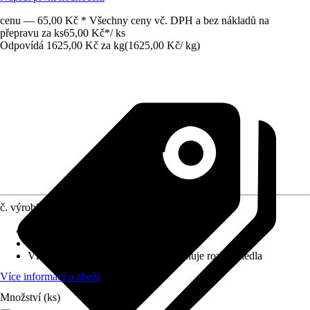
cenu — 65,00 Kč * Všechny ceny vč. DPH a bez nákladů na
přepravu za ks
65,00 Kč
*
/
ks
Odpovídá 1625,00 Kč za kg
(
1625,00 Kč
/
kg
)
č. výrobku
5848835
Konečná pevnost po cca
:
0,5 h
Vhodné pro podklad
:
Papír, Textilie
Vlastnosti
:
Ihned k aplikaci, Neobsahuje rozpouštědla
Více informací o zboží
Množství (ks)