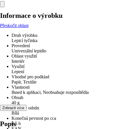
Informace o výrobku
Přeskočit oblast
Druh výrobku
Lepicí tyčinka
Provedení
Univerzální lepidlo
Oblast využití
Interiér
Využití
Lepení
Vhodné pro podklad
Papír, Textilie
Vlastnosti
Ihned k aplikaci, Neobsahuje rozpouštědla
Obsah
40 g
Barevný odstín
Zobrazit více
Bílá
Konečná pevnost po cca
Popis
0,5 h
EAN