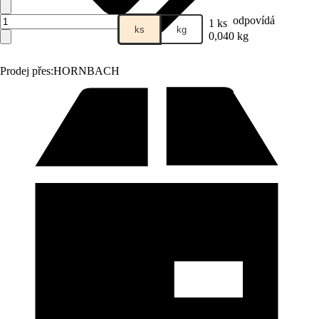
odpovídá
1 ks
ks
kg
0,040 kg
Prodej přes:
HORNBACH