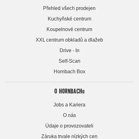
Přehled všech prodejen
Kuchyňské centrum
Koupelnové centrum
XXL centrum obkladů a dlažeb
Drive - In
Self-Scan
Hornbach Box
O HORNBACHu
Jobs a Kariera
O nás
Údaje o provozovateli
Záruka trvale nízkých cen