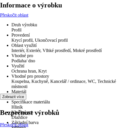
Informace o výrobku
Přeskočit oblast
Druh výrobku
Profil
Provedení
Krycí profil, Ukončovací profil
Oblast využití
Interiér, Exteriér, Vlhké prostředí, Mokré prostředí
Vhodné pro
Podlaha/ dno
Využití
Ochrana hran, Kryt
Vhodné pro prostory
Koupelna, Kuchyně, Kancelář / ordinace, WC, Technické
místnosti
Materiál
Kov
Zobrazit více
Specifikace materiálu
Hliník
Bezpečnost výrobků
Vhodné pro
Dlaždice
Základní barva
Přeskočit oblast
Stříbrná