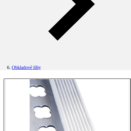
Obkladové lišty