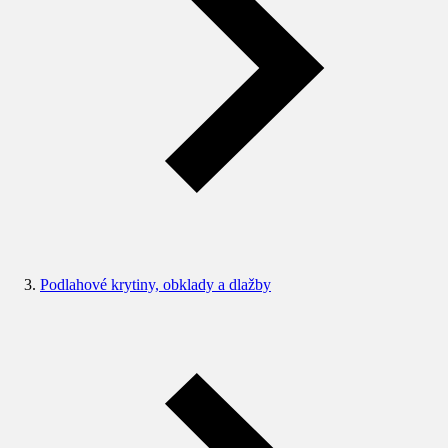
Podlahové krytiny, obklady a dlažby