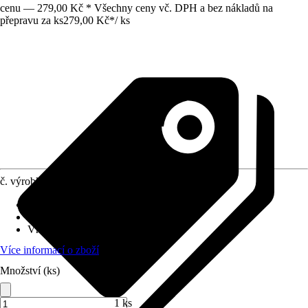
cenu — 279,00 Kč * Všechny ceny vč. DPH a bez nákladů na
přepravu za ks
279,00 Kč
*
/
ks
č. výrobku
4291441
Základní barva
:
Stříbrná
Výška
:
10 mm
Vhodné pro
:
Podlaha/ dno
Více informací o zboží
Množství (ks)
1 ks