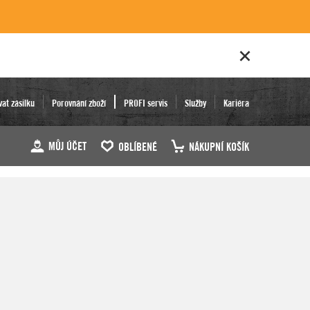
vat zásilku
Porovnání zboží
PROFI servis
Služby
Kariéra
MŮJ ÚČET
OBLÍBENÉ
NÁKUPNÍ KOŠÍK