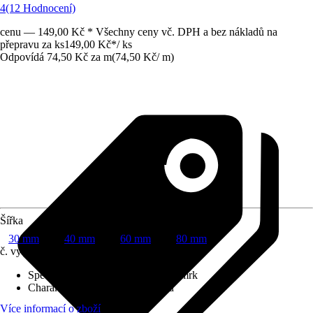
4
(12 Hodnocení)
cenu — 149,00 Kč * Všechny ceny vč. DPH a bez nákladů na
přepravu za ks
149,00 Kč
*
/
ks
Odpovídá 74,50 Kč za m
(
74,50 Kč
/
m
)
Šířka
30 mm
40 mm
60 mm
80 mm
č. výrobku
5485737
Specifikace materiálu
:
Borovice, Smrk
Charakteristika kvality
:
Bez suků
Více informací o zboží