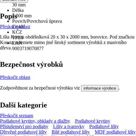
30 mm
Délka
Popis
2 000 mm
Povrch/Povrchová úprava
Přeskočit oblast
Lesklé
KČZ
Lišta Konsta obdélníková 20 x 30 x 2000 mm, borovice. Pod značkou
TPE1
Konsta naleznete mimo jiné široký sortiment výrobků z masivního
EAN
dřeva.
9003719070877
Bezpečnost výrobků
Přeskočit oblast
Zodpovědnost za bezpečnost výrobku viz
.
informace výrobce
Další kategorie
Přeskočit seznam
Podlahové krytiny, obklady a dlažby
Podlahové krytiny
Příslušenství pro podlahy
Lišty a tvarovky
Podlahové lišty
Dřevěné podlahové lišty
Bílé podlahové lišty
MDF podlahové lišty