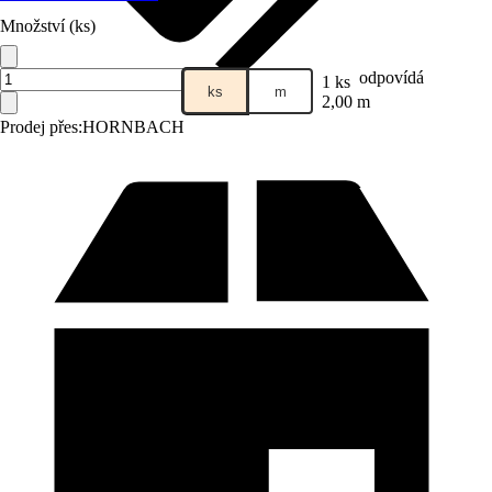
Množství (ks)
odpovídá
1 ks
ks
m
2,00 m
Prodej přes:
HORNBACH