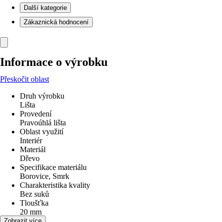
Další kategorie
Zákaznická hodnocení
Informace o výrobku
Přeskočit oblast
Druh výrobku
Lišta
Provedení
Pravoúhlá lišta
Oblast využití
Interiér
Materiál
Dřevo
Specifikace materiálu
Borovice, Smrk
Charakteristika kvality
Bez suků
Tloušťka
20 mm
Šířka
Zobrazit více