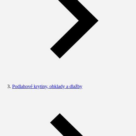
Podlahové krytiny, obklady a dlažby