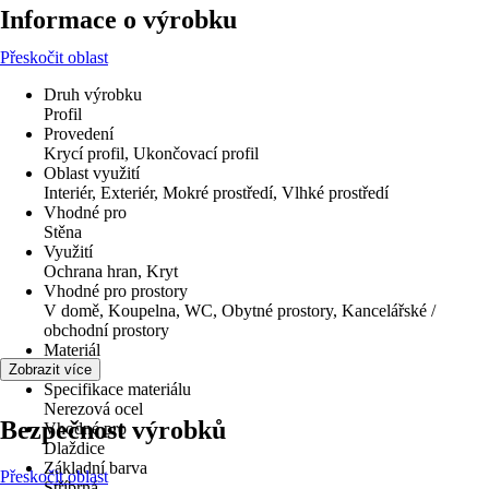
Informace o výrobku
Přeskočit oblast
Druh výrobku
Profil
Provedení
Krycí profil, Ukončovací profil
Oblast využití
Interiér, Exteriér, Mokré prostředí, Vlhké prostředí
Vhodné pro
Stěna
Využití
Ochrana hran, Kryt
Vhodné pro prostory
V domě, Koupelna, WC, Obytné prostory, Kancelářské /
obchodní prostory
Materiál
Kov
Zobrazit více
Specifikace materiálu
Nerezová ocel
Bezpečnost výrobků
Vhodné pro
Dlaždice
Základní barva
Přeskočit oblast
Stříbrná