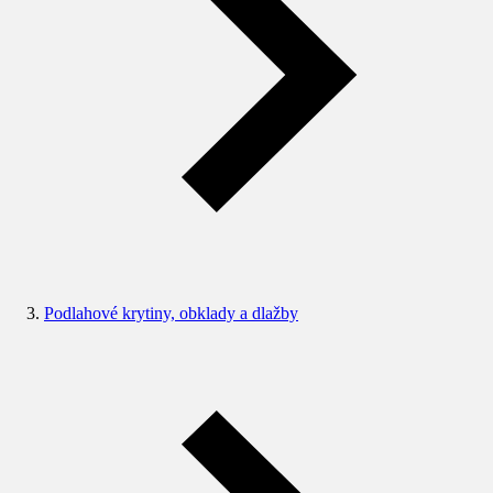
Podlahové krytiny, obklady a dlažby