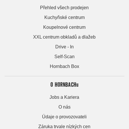
Přehled všech prodejen
Kuchyňské centrum
Koupelnové centrum
XXL centrum obkladů a dlažeb
Drive - In
Self-Scan
Hornbach Box
O HORNBACHu
Jobs a Kariera
O nás
Údaje o provozovateli
Záruka trvale nízkých cen