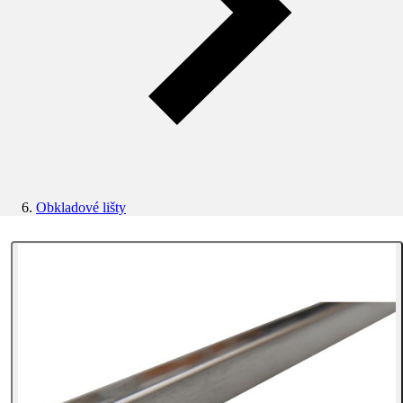
Obkladové lišty