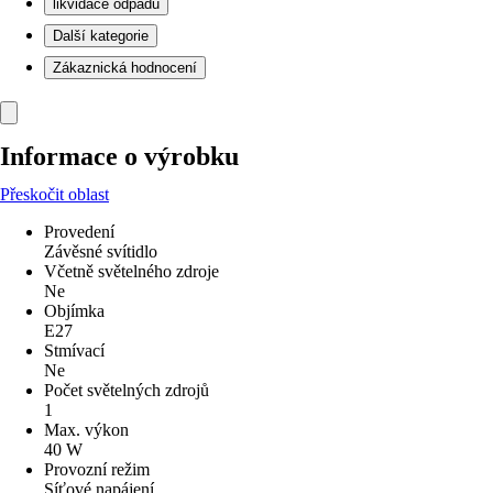
likvidace odpadu
Další kategorie
Zákaznická hodnocení
Informace o výrobku
Přeskočit oblast
Provedení
Závěsné svítidlo
Včetně světelného zdroje
Ne
Objímka
E27
Stmívací
Ne
Počet světelných zdrojů
1
Max. výkon
40 W
Provozní režim
Síťové napájení