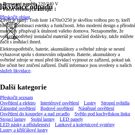
•
Provozní napětí:
220/240 V
likvidace odpadu
•
Počet světelných zdrojů:
1
Přeskočit oblast
Závěr je jasný: Tosh lustr 1470xO250 je skvělou volbou pro ty, kteří
hledají kombinaci estetiky a funkčnosti. Jeho moderní design a přírodní
materiály přispívají k útulnosti vašeho domova. Nezapomeňte, že
veškerý potřebný instalační materiál je součástí dodávky, takže můžete
začít s instalací ihned.
Elektrospotřebiče, baterie, akumulátory a světelné zdroje se nesmí
vyhazovat spolu s domovním odpadem. Baterie, akumulátory a
světelné zdroje se musí před likvidací vyjmout ze zařízení, pokud tak
lze učinit bez zničení zařízení. Další informace jsou uvedeny u našich
služeb likvidace
.
Další kategorie
Přeskočit seznam
Osvětlení a elektro
Interiérové osvětlení
Lustry
Stropní svítidla
Zápustné osvětlení
Bodové osvětlení
Nástěnné osvětlení
Osvětlení do koupelny a nad zrcadlo
Světlo pod kuchyňskou linku
Stojací lampy
Stolní lampy
LED panely
LED pásky a příslušenství
Lankové a kolejnicové systémy
Lustry a křišťálové lustry