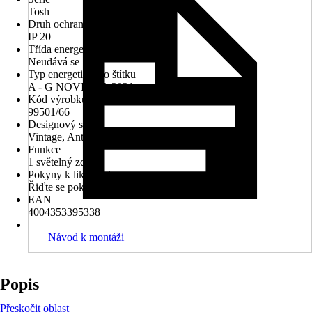
Tosh
Druh ochrany
IP 20
Třída energetické náročnosti
Neudává se
Typ energetického štítku
A - G NOVINKA 2021
Kód výrobku
99501/66
Designový styl
Vintage, Antický
Funkce
1 světelný zdroj
Pokyny k likvidaci
Řiďte se pokyny pro likvidaci
EAN
4004353395338
Návod k montáži
Popis
Přeskočit oblast