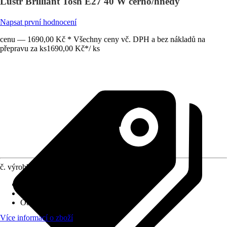
Lustr Brilliant Tosh E27 40 W černo/hnědý
Napsat první hodnocení
cenu — 1690,00 Kč * Všechny ceny vč. DPH a bez nákladů na
přepravu za ks
1690,00 Kč
*
/
ks
č. výrobku
10470065
Provedení
:
Závěsné svítidlo
Včetně světelného zdroje
:
Ne
Objímka
:
E27
Více informací o zboží