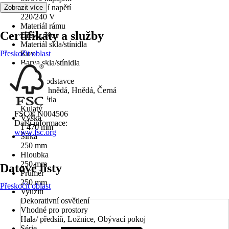
Provozní napětí
Zobrazit více
220/240 V
Materiál rámu
Certifikáty a služby
Dřevo, Kov
Materiál skla/stínidla
Přeskočit oblast
Kov
Barva skla/stínidla
Černá
Barva podstavce
Antická hnědá, Hnědá, Černá
Tvar světla
Kulatý
FSC® N004506
Výška
Další informace:
1 470 mm
www.fsc.org
Šířka
250 mm
Hloubka
250 mm
Datové listy
Průměr
250 mm
Přeskočit oblast
Využití
Dekorativní osvětlení
Vhodné pro prostory
Hala/ předsíň, Ložnice, Obývací pokoj
Série