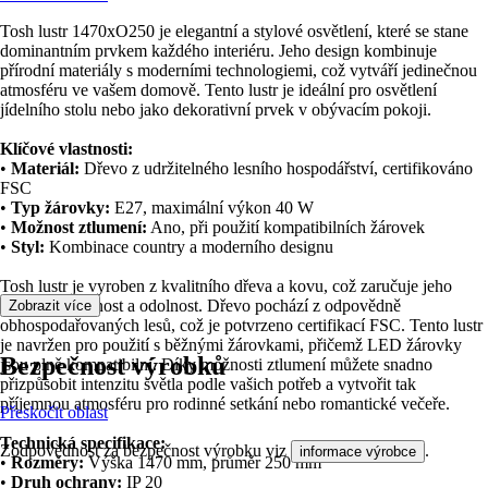
Tosh lustr 1470xO250 je elegantní a stylové osvětlení, které se stane
dominantním prvkem každého interiéru. Jeho design kombinuje
přírodní materiály s moderními technologiemi, což vytváří jedinečnou
atmosféru ve vašem domově. Tento lustr je ideální pro osvětlení
jídelního stolu nebo jako dekorativní prvek v obývacím pokoji.
Klíčové vlastnosti:
•
Materiál:
Dřevo z udržitelného lesního hospodářství, certifikováno
FSC
•
Typ žárovky:
E27, maximální výkon 40 W
•
Možnost ztlumení:
Ano, při použití kompatibilních žárovek
•
Styl:
Kombinace country a moderního designu
Tosh lustr je vyroben z kvalitního dřeva a kovu, což zaručuje jeho
dlouhou životnost a odolnost. Dřevo pochází z odpovědně
Zobrazit více
obhospodařovaných lesů, což je potvrzeno certifikací FSC. Tento lustr
je navržen pro použití s běžnými žárovkami, přičemž LED žárovky
Bezpečnost výrobků
jsou plně kompatibilní. Díky možnosti ztlumení můžete snadno
přizpůsobit intenzitu světla podle vašich potřeb a vytvořit tak
příjemnou atmosféru pro rodinné setkání nebo romantické večeře.
Přeskočit oblast
Technická specifikace:
Zodpovědnost za bezpečnost výrobku viz
.
informace výrobce
•
Rozměry:
Výška 1470 mm, průměr 250 mm
•
Druh ochrany:
IP 20