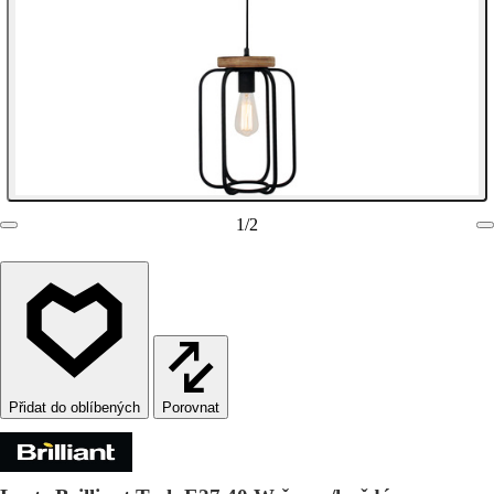
1
/
2
Porovnat