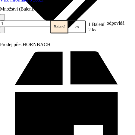
Množství (Balení)
odpovídá
1 Balení
Balení
ks
2 ks
Prodej přes:
HORNBACH