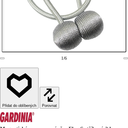
1
/
6
Porovnat