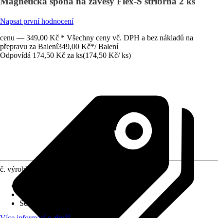
Magnetická spona na závěsy Flex-S stříbrná 2 ks
Napsat první hodnocení
cenu — 349,00 Kč * Všechny ceny vč. DPH a bez nákladů na
přepravu za Balení
349,00 Kč
*
/
Balení
Odpovídá 174,50 Kč za ks
(
174,50 Kč
/
ks
)
č. výrobku
10528674
Druh výrobku
:
Spona k řasení záclon
Materiál
:
Polyester (PES), Plast, Kov
Série
:
X
Více informací o zboží