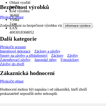
Oblast využití
Bezpečnost výrobků
Interiér
Kód výrobku
36460
Přeskočit oblast
Výška
3 cm
Zodpovědnost za bezpečnost výrobku viz
.
informace výrobce
EAN
4003018368052
Další kategorie
Přeskočit seznam
Interiérové dekorace
Záclony a závěsy
Spony na závěsy a příslušenství
Záclony
Závěsy
Zatemňovací závěsy
Japonské stěny
Fotozáclony
Závěsy do dveří
Zákaznická hodnocení
Přeskočit oblast
Hodnocení mohou být napsána i od zákazníků, kteří zboží
prokazatelně nepoužili nebo nekoupili.