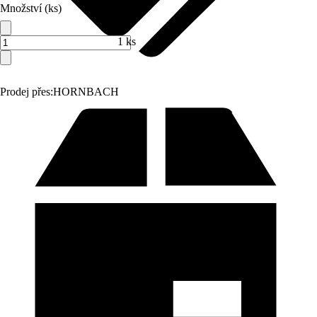
Množství (ks)
1 ks
Prodej přes:
HORNBACH