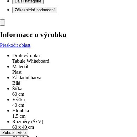
Další kategorie
Zákaznická hodnocení
Informace o výrobku
Přeskočit oblast
Druh výrobku
Tabule Whiteboard
Materiál
Plast
Základní barva
Bílá
Šířka
60 cm
Výška
40 cm
Hloubka
1,5 cm
Rozměry (ŠxV)
60 x 40 cm
Tvar
Zobrazit více