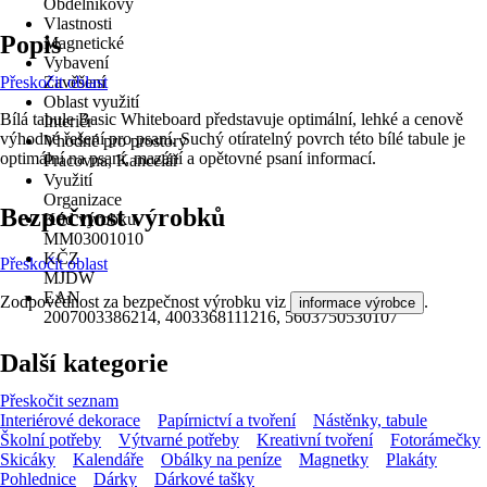
Obdélníkový
Vlastnosti
Popis
Magnetické
Vybavení
Přeskočit oblast
Zavěšení
Oblast využití
Bílá tabule Basic Whiteboard představuje optimální, lehké a cenově
Interiér
výhodné řešení pro psaní. Suchý otíratelný povrch této bílé tabule je
Vhodné pro prostory
optimální na psaní, mazání a opětovné psaní informací.
Pracovna, Kancelář
Využití
Organizace
Bezpečnost výrobků
Kód výrobku
MM03001010
KČZ
Přeskočit oblast
MJDW
EAN
Zodpovědnost za bezpečnost výrobku viz
.
informace výrobce
2007003386214, 4003368111216, 5603750530107
Další kategorie
Přeskočit seznam
Interiérové dekorace
Papírnictví a tvoření
Nástěnky, tabule
Školní potřeby
Výtvarné potřeby
Kreativní tvoření
Fotorámečky
Skicáky
Kalendáře
Obálky na peníze
Magnetky
Plakáty
Pohlednice
Dárky
Dárkové tašky