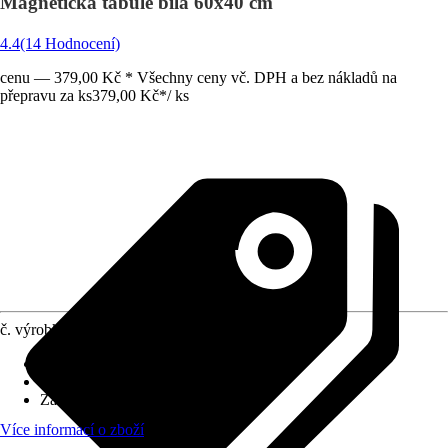
Magnetická tabule bílá 60x40 cm
4.4
(14 Hodnocení)
cenu — 379,00 Kč * Všechny ceny vč. DPH a bez nákladů na
přepravu za ks
379,00 Kč
*
/
ks
č. výrobku
8205624
Druh výrobku
:
Tabule Whiteboard
Materiál
:
Plast
Základní barva
:
Bílá
Více informací o zboží