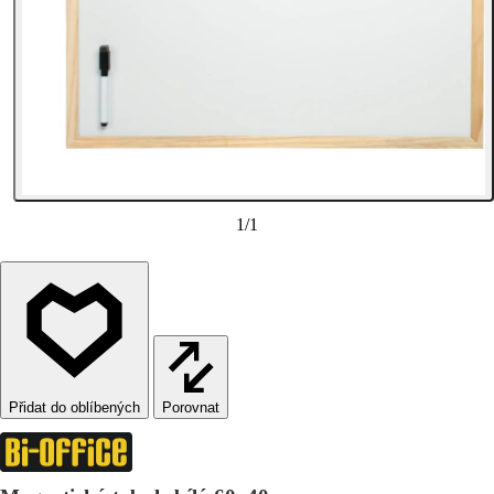
1
/
1
Porovnat