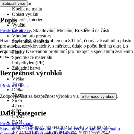
Provedení
Zobrazit více
Kbelík na maltu
Oblast využití
Popis
Exteriér, Interiér
Využití
Přeskočit oblast
Likvidace, Skladování, Míchání, Rozdělení na části
Vhodné pro prostory
Hranatý kbelík na maltu s objemem 80 litrů, černý, z kvalitního plastu
Staveniště, Zahrada
pro stavbu, recyklovatelný, s měrkou, údaje o počtu litrů na okraji, s
Materiál
ergonomicky tvarovanou prohlubní pro rukojeť a speciálním zesílením
Plast
okraje.
Specifikace materiálu
Polyethylen (PE)
Základní barva
Bezpečnost výrobků
Černá
Výška
30 cm
Přeskočit oblast
Délka
72 cm
Zodpovědnost za bezpečnost výrobku viz
.
informace výrobce
Šířka
42 cm
KČZ
Další kategorie
USSG
EAN
Přeskočit seznam
2000274293007, 4003412021218, 4012411000742,
Stavebniny
Hrubá stavba
Stavební vědra a nádoby na maltu
4014124010025, 4400008145004, 5907176552942,