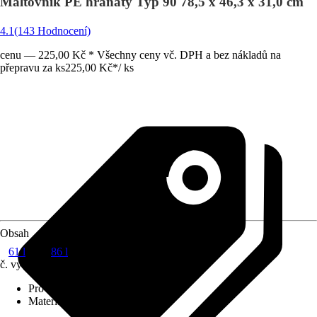
Maltovník PE hranatý Typ 90 78,5 x 46,3 x 31,0 cm
4.1
(143 Hodnocení)
cenu — 225,00 Kč * Všechny ceny vč. DPH a bez nákladů na
přepravu za ks
225,00 Kč
*
/
ks
Obsah
61 l
86 l
č. výrobku
274293
Provedení
:
Kbelík na maltu
Materiál
:
Plast