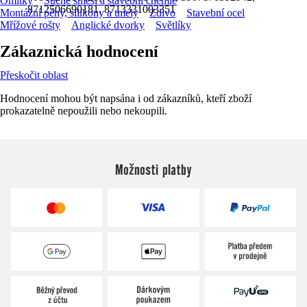
Omítky
Suché směsi a stavební chemie
8712506690181, 8713331003351
Montážní pěny, silikony a tmely
Zdivo
Stavební ocel
Mřížové rošty
Anglické dvorky
Světlíky
Zákaznická hodnocení
Přeskočit oblast
Hodnocení mohou být napsána i od zákazníků, kteří zboží
prokazatelně nepoužili nebo nekoupili.
Možnosti platby