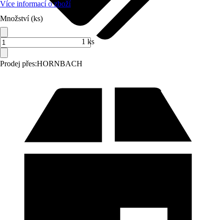
Více informací o zboží
Množství (ks)
1 ks
Prodej přes:
HORNBACH