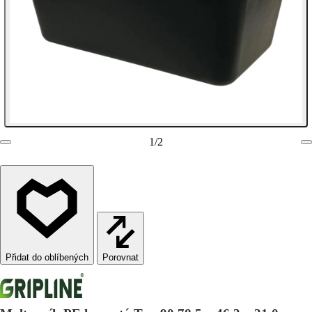
1
/
2
Porovnat