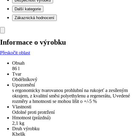
Bezpečnost výrobků
Další kategorie
Zákaznická hodnocení
Informace o výrobku
Přeskočit oblast
Obsah
86 l
Tvar
Obdélníkový
Upozornění
s ergonomicky tvarovanou prohlubní na rukojeť a zesíleným
okrajem, z kvalitní směsi polyethylenu a regenerátu, Uvedené
rozměry a hmotnosti se mohou lišit o +/-5 %
Vlastnosti
Odolné proti protržení
Hmotnost (prázdná)
2,1 kg
Druh výrobku
Kbelík