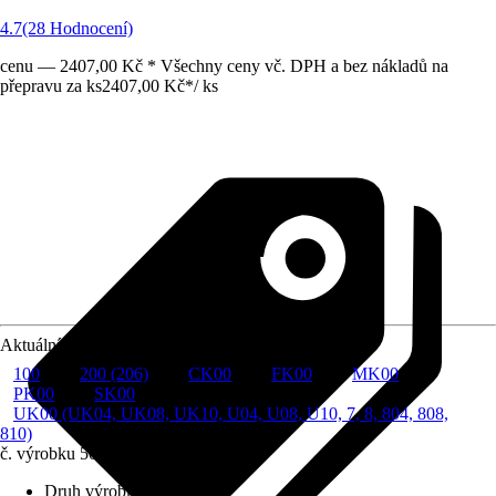
4.7
(28 Hodnocení)
cenu — 2407,00 Kč * Všechny ceny vč. DPH a bez nákladů na
přepravu za ks
2407,00 Kč
*
/
ks
Aktuální velikost okna
100
200 (206)
CK00
FK00
MK00
PK00
SK00
UK00 (UK04, UK08, UK10, U04, U08, U10, 7, 8, 804, 808,
810)
č. výrobku
5085569
Druh výrobku
:
Markýza