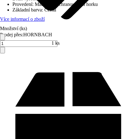
Provedení
:
Markýza s ochranou proti horku
Základní barva
:
Černá
Více informací o zboží
Množství (ks)
Prodej přes:
HORNBACH
1 ks