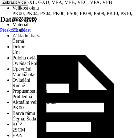
GTU, GXL, GXU, VEA, VEB, VEC, VFA, VFB
Zobrazit více
Velikost okna
PK00, PK04, PS04, PK06, PS06, PK08, PS08, PK10, PS10,
Datové listy
PK25, PS25
Materiál
Přeskočit oblast
Hliník
Základní barva
Černá
Dekor
Uni
Poloha ovládacího mechanismu
Ovládací kolejnice
Upevnění
Montáž okenních rámů
Ovládání
Ručně
Propustnost světla
Průhledná
Aktuální velikost okna
PK00
Barva rámu
Černá, Šedá
KČZ
2SCM
EAN