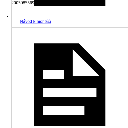
2005085569006, 5702326005404
Návod k montáži