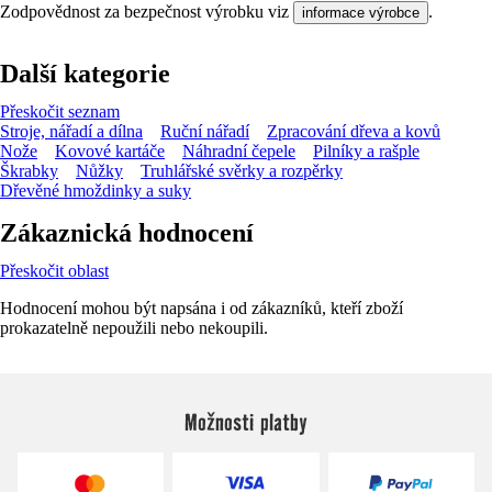
Zodpovědnost za bezpečnost výrobku viz
.
informace výrobce
Další kategorie
Přeskočit seznam
Stroje, nářadí a dílna
Ruční nářadí
Zpracování dřeva a kovů
Nože
Kovové kartáče
Náhradní čepele
Pilníky a rašple
Škrabky
Nůžky
Truhlářské svěrky a rozpěrky
Dřevěné hmoždinky a suky
Zákaznická hodnocení
Přeskočit oblast
Hodnocení mohou být napsána i od zákazníků, kteří zboží
prokazatelně nepoužili nebo nekoupili.
Možnosti platby