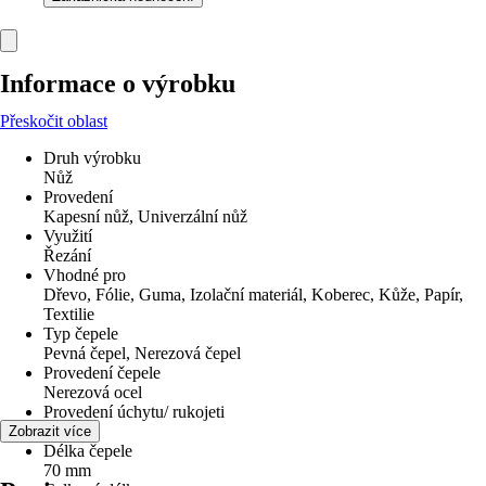
Informace o výrobku
Přeskočit oblast
Druh výrobku
Nůž
Provedení
Kapesní nůž, Univerzální nůž
Využití
Řezání
Vhodné pro
Dřevo, Fólie, Guma, Izolační materiál, Koberec, Kůže, Papír,
Textilie
Typ čepele
Pevná čepel, Nerezová čepel
Provedení čepele
Nerezová ocel
Provedení úchytu/ rukojeti
Plast
Zobrazit více
Délka čepele
70 mm