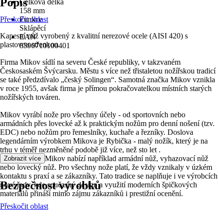
Popis
Celková délka
158 mm
Přeskočit oblast
Funkce
Sklápěcí
Kapesní nůž vyrobený z kvalitní nerezové ocele (AISI 420) s
EAN
plastovou střenkou.
8590710100401
Firma Mikov sídlí na severu České republiky, v takzvaném
Českosaském Švýcarsku. Městu s více než třistaletou nožířskou tradicí
se také předzdívalo „český Solingen“. Samotná značka Mikov vznikla
v roce 1955, avšak firma je přímou pokračovatelkou místních starých
nožířských továren.
Mikov vyrábí nože pro všechny účely - od sportovních nebo
armádních přes lovecké až k praktickým nožům pro denní nošení (tzv.
EDC) nebo nožům pro řemeslníky, kuchaře a řezníky. Doslova
legendárním výrobkem Mikova je Rybička - malý nožík, který je na
trhu v téměř nezměněné podobě již více, než sto let .
Vedle rybičky Mikov nabízí například armádní nůž, vyhazovací nůž
Zobrazit více
nebo lovecký nůž. Pro všechny nože platí, že vždy vznikaly v úzkém
kontaktu s praxí a se zákazníky. Tato tradice se naplňuje i ve výrobcích
Bezpečnost výrobků
nové řady, kde současný design a využití moderních špičkových
materiálů přináší mimo zájmu zákazníků i prestižní ocenění.
Přeskočit oblast