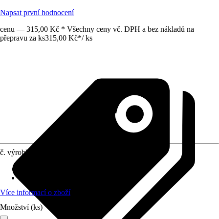
Napsat první hodnocení
cenu — 315,00 Kč * Všechny ceny vč. DPH a bez nákladů na
přepravu za ks
315,00 Kč
*
/
ks
č. výrobku
7005971
Provedení
:
Kapesní nůž, Univerzální nůž
Provedení čepele
:
Nerezová ocel
Více informací o zboží
Množství (ks)