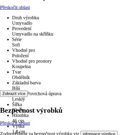
Přeskočit oblast
Druh výrobku
Umyvadlo
Provedení
Umyvadlo na skříňku
Série
Sofi
Vhodné pro
Položení
Vhodné pro prostory
Koupelna
Tvar
Obdélník
Základní barva
Bílá
Povrch/Povrchová úprava
Zobrazit více
Lesklý
Šířka
Bezpečnost výrobků
80 cm
Hloubka
46 cm
Přeskočit oblast
Výška
1,8 cm
Zodpovědnost za bezpečnost výrobku viz
.
informace výrobce