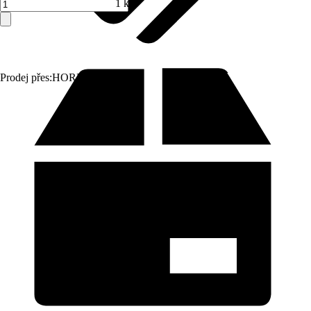
1 ks
Prodej přes:
HORNBACH