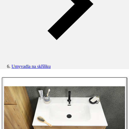
Umyvadla na skříňku