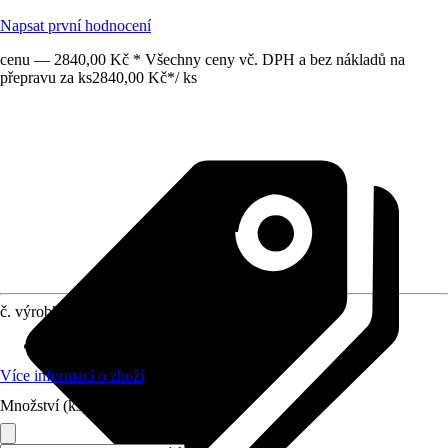
Napsat první hodnocení
cenu — 2840,00 Kč * Všechny ceny vč. DPH a bez nákladů na
přepravu za ks
2840,00 Kč
*
/
ks
č. výrobku
10511947
Materiál
:
Sanitární keramika
Více informací o zboží
Množství (ks)