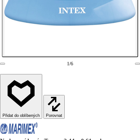
1
/
6
Porovnat