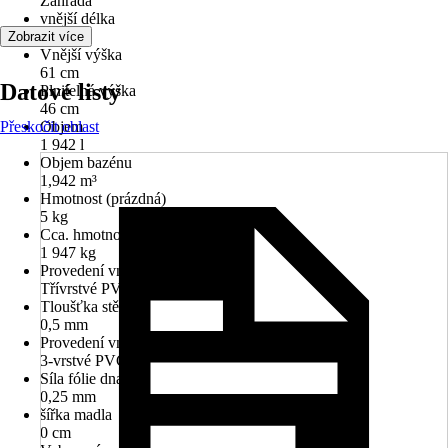
Zahrada
vnější délka
244 cm
Zobrazit více
Vnější výška
61 cm
Datové listy
Plnitelná výška
46 cm
Přeskočit oblast
Objem
1 942 l
Objem bazénu
1,942 m³
Hmotnost (prázdná)
5 kg
Cca. hmotnost (naplněná)
1 947 kg
Provedení vnějšího opláštění
Třívrstvé PVC a polyester
Tloušťka stěny
0,5 mm
Provedení vnitřního obložení
3-vrstvé PVC
Síla fólie dna
0,25 mm
šířka madla
0 cm