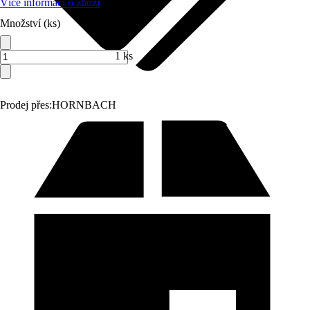
Více informací o zboží
Množství (ks)
1 ks
Prodej přes:
HORNBACH