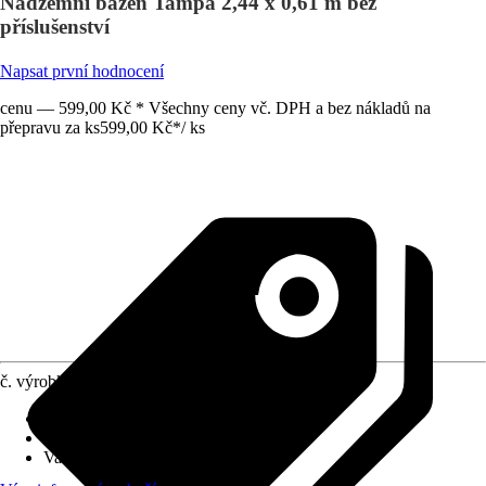
Nadzemní bazén Tampa 2,44 x 0,61 m bez
příslušenství
Napsat první hodnocení
cenu — 599,00 Kč * Všechny ceny vč. DPH a bez nákladů na
přepravu za ks
599,00 Kč
*
/
ks
č. výrobku
10642833
Objem
:
1 942 l
Provedení
:
Nadzemní bazén
Varianta
:
Rychlosestavitelný bazén