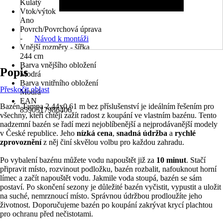
Kulatý
Vtok/výtok
Ano
Povrch/Povrchová úprava
-
Návod k montáži
Vnější rozměry - šířka
244 cm
Barva vnějšího obložení
Popis
Modrá
Barva vnitřního obložení
Přeskočit oblast
Modrá
EAN
Bazén Tampa 2,44x0,61 m bez příslušenství je ideálním řešením pro
8590517986406
všechny, kteří chtějí zažít radost z koupání ve vlastním bazénu. Tento
nadzemní bazén se řadí mezi nejoblíbenější a nejprodávanější modely
v České republice. Jeho
nízká cena
,
snadná údržba
a
rychlé
zprovoznění
z něj činí skvělou volbu pro každou zahradu.
Po vybalení bazénu můžete vodu napouštět již za
10 minut
. Stačí
připravit místo, rozvinout podložku, bazén rozbalit, nafouknout horní
límec a začít napouštět vodu. Jakmile voda stoupá, bazén se sám
postaví. Po skončení sezony je důležité bazén vyčistit, vypustit a uložit
na suché, nemrznoucí místo. Správnou údržbou prodloužíte jeho
životnost. Doporučujeme bazén po koupání zakrývat krycí plachtou
pro ochranu před nečistotami.