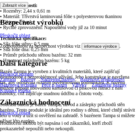
Klíčové vlastnosti:
Zobrazit více
• Rozměry: 2,44 x 0,61 m
• Materiál: Třívrstvá laminovaná fólie s polyesterovou tkaninou
Bezpečnost výrobků
• Objem: 1,9 m³
• Rychlé zprovoznění: Napouštění vody již za 10 minut
Přeskočit oblast
Technická specifikace:
• Síla fólie stěny: 0,5 mm
Zodpovědnost za bezpečnost výrobku viz
.
informace výrobce
• Síla fólie dna: 0,25 mm
• Průměr průchodu stěnou bazénu: 32 mm
• Hmotnost prázdného bazénu: 5 kg
Další kategorie
Bazén Tampa je vyroben z kvalitních materiálů, které zajišťují
Přeskočit seznam
dlouhodobé a bezproblémové užívání. Jeho konstrukce je navržena
Zahrada
Bazény
Nadzemní bazény
Bazénové příslušenství
tak, aby odolávala různým povětrnostním podmínkám. K bazénu
Bazénová technika
Péče o bazén
Vířivky
Zapuštěné bazény
můžete připojit libovolnou kartušovou či pískovou filtraci z naší
Koupací jezírka
nabídky, což zajišťuje snadnou údržbu a čistotu vody.
Zákaznická hodnocení
Součástí balení je bazén Tampa, návod a záslepky průchodů stěn
bazénu. Tento produkt je ideální pro rodiny s dětmi, které chtějí strávit
Přeskočit oblast
léto u vody a užít si osvěžení na zahradě. S bazénem Tampa si můžete
užívat léto naplno.
Hodnocení mohou být napsána i od zákazníků, kteří zboží
prokazatelně nepoužili nebo nekoupili.