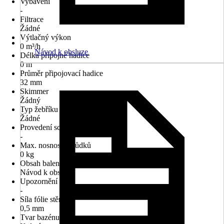
Vybavení
-
Filtrace
Žádné
Výtlačný výkon
0 m³/h
Návod k obsluze
Délka přípojné hadice
0 m
Průměr připojovací hadice
32 mm
Skimmer
Žádný
Typ žebříku
Žádné
Provedení schůdků k bazénu
-
Max. nosnost schůdků
0 kg
Obsah balení
Návod k obsluze
Upozornění
-
Síla fólie stěny
0,5 mm
Tvar bazénu