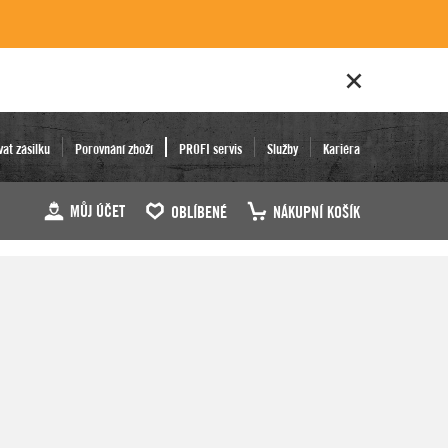
vat zásilku
Porovnání zboží
PROFI servis
Služby
Kariéra
MŮJ ÚČET
OBLÍBENÉ
NÁKUPNÍ KOŠÍK