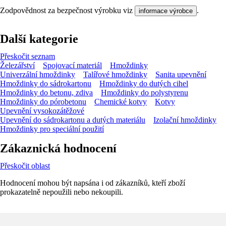
Zodpovědnost za bezpečnost výrobku viz
.
informace výrobce
Další kategorie
Přeskočit seznam
Železářství
Spojovací materiál
Hmoždinky
Univerzální hmoždinky
Talířové hmoždinky
Sanita upevnění
Hmoždinky do sádrokartonu
Hmoždinky do dutých cihel
Hmoždinky do betonu, zdiva
Hmoždinky do polystyrenu
Hmoždinky do pórobetonu
Chemické kotvy
Kotvy
Upevnění vysokozátěžové
Upevnění do sádrokartonu a dutých materiálu
Izolační hmoždinky
Hmoždinky pro speciální použití
Zákaznická hodnocení
Přeskočit oblast
Hodnocení mohou být napsána i od zákazníků, kteří zboží
prokazatelně nepoužili nebo nekoupili.