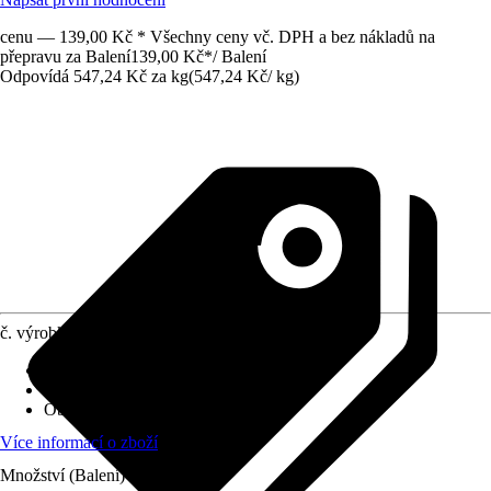
cenu — 139,00 Kč * Všechny ceny vč. DPH a bez nákladů na
přepravu za Balení
139,00 Kč
*
/
Balení
Odpovídá 547,24 Kč za kg
(
547,24 Kč
/
kg
)
č. výrobku
741957
Provedení
:
Natloukací kotvení
Oblast použití
:
Zdiva
Obsah
:
50 Kus
Více informací o zboží
Množství (Balení)