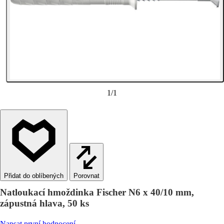
1
/
1
Porovnat
Natloukací hmoždinka Fischer N6 x 40/10 mm,
zápustná hlava, 50 ks
Napsat první hodnocení