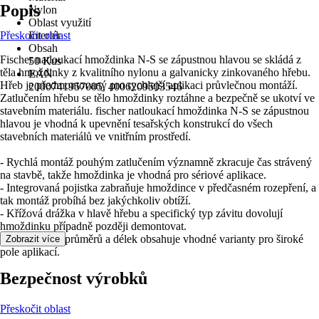
Popis
Nylon
Oblast využití
Přeskočit oblast
Interiér
Obsah
Fischer natloukací hmoždinka N-S se zápustnou hlavou se skládá z
50 Kus
těla hmoždinky z kvalitního nylonu a galvanicky zinkovaného hřebu.
EAN
Hřeb je předmontovaný pro rychlejší aplikaci průvlečnou montáží.
2000741957005, 4006209503546
Zatlučením hřebu se tělo hmoždinky roztáhne a bezpečně se ukotví ve
stavebním materiálu. fischer natloukací hmoždinka N-S se zápustnou
hlavou je vhodná k upevnění tesařských konstrukcí do všech
stavebních materiálů ve vnitřním prostředí.
- Rychlá montáž pouhým zatlučením významně zkracuje čas strávený
na stavbě, takže hmoždinka je vhodná pro sériové aplikace.
- Integrovaná pojistka zabraňuje hmoždince v předčasném rozepření, a
tak montáž probíhá bez jakýchkoliv obtíží.
- Křížová drážka v hlavě hřebu a specifický typ závitu dovolují
hmoždinku případně později demontovat.
- Dlouhá řada průměrů a délek obsahuje vhodné varianty pro široké
Zobrazit více
pole aplikací.
Bezpečnost výrobků
Přeskočit oblast