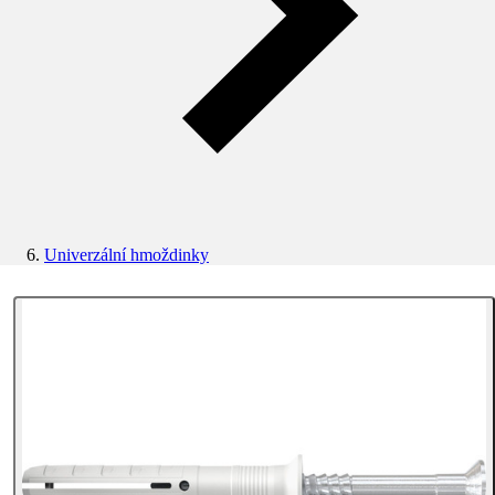
Univerzální hmoždinky