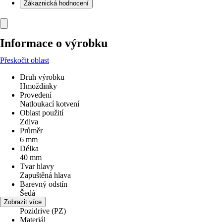
Zákaznická hodnocení
Informace o výrobku
Přeskočit oblast
Druh výrobku
Hmoždinky
Provedení
Natloukací kotvení
Oblast použití
Zdiva
Průměr
6 mm
Délka
40 mm
Tvar hlavy
Zapuštěná hlava
Barevný odstín
Šedá
Pohon
Zobrazit více
Pozidrive (PZ)
Materiál