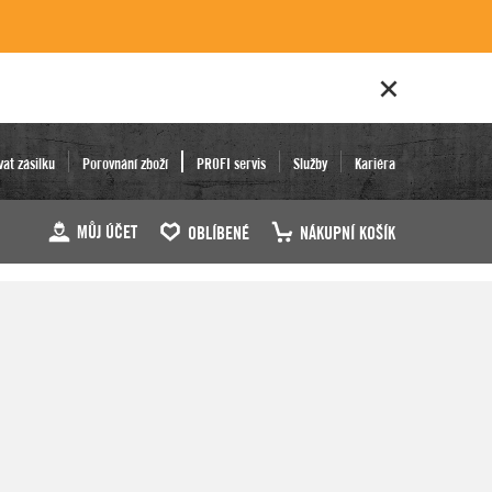
vat zásilku
Porovnání zboží
PROFI servis
Služby
Kariéra
MŮJ ÚČET
OBLÍBENÉ
NÁKUPNÍ KOŠÍK