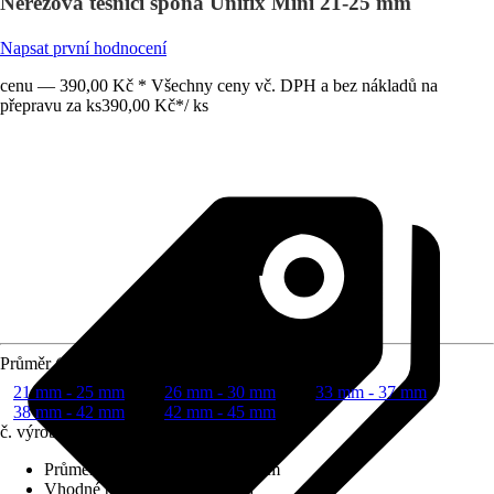
Nerezová těsnící spona Unifix Mini 21-25 mm
Napsat první hodnocení
cenu — 390,00 Kč * Všechny ceny vč. DPH a bez nákladů na
přepravu za ks
390,00 Kč
*
/
ks
Průměr (od - do)
21 mm - 25 mm
26 mm - 30 mm
33 mm - 37 mm
38 mm - 42 mm
42 mm - 45 mm
č. výrobku
6105539
Průměr (od - do)
:
21 mm - 25 mm
Vhodné pro prostory
:
Kotelna