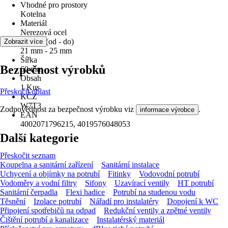
Vhodné pro prostory
Kotelna
Materiál
Nerezová ocel
Průměr (od - do)
Zobrazit více
21 mm - 25 mm
Šířka
Bezpečnost výrobků
60 mm
Obsah
1 Kus
Přeskočit oblast
KČZ
W7T3
Zodpovědnost za bezpečnost výrobku viz
.
informace výrobce
EAN
4002071796215, 4019576048053
Další kategorie
Přeskočit seznam
Koupelna a sanitární zařízení
Sanitární instalace
Uchycení a objímky na potrubí
Fitinky
Vodovodní potrubí
Vodoměry a vodní filtry
Sifony
Uzavírací ventily
HT potrubí
Sanitární čerpadla
Flexi hadice
Potrubí na studenou vodu
Těsnění
Izolace potrubí
Nářadí pro instalatéry
Dopojení k WC
Připojení spotřebičů na odpad
Redukční ventily a zpětné ventily
Čištění potrubí a kanalizace
Instalatérský materiál