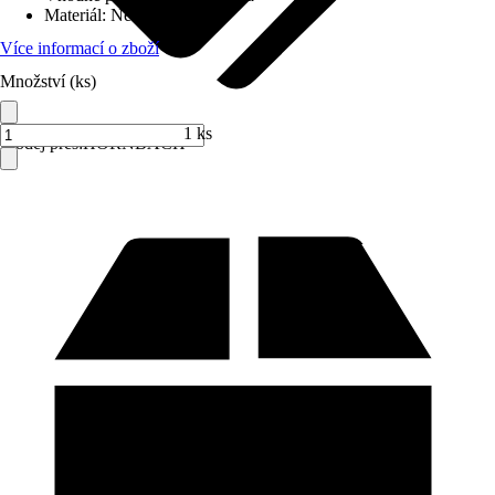
Materiál
:
Nerezová ocel
Více informací o zboží
Množství (ks)
1 ks
Prodej přes:
HORNBACH