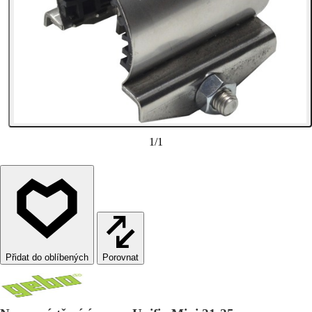
1
/
1
Porovnat