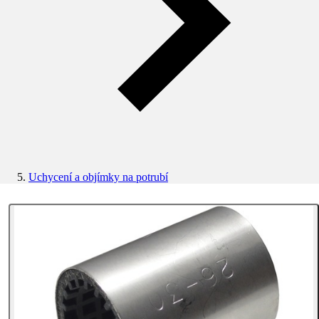
Uchycení a objímky na potrubí