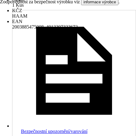
Zodpovědnost za bezpečnost výrobku viz
.
informace výrobce
1 Kus
KČZ
HAAM
EAN
2003885475008, 4013307322672
Bezpečnostní upozornění/varování