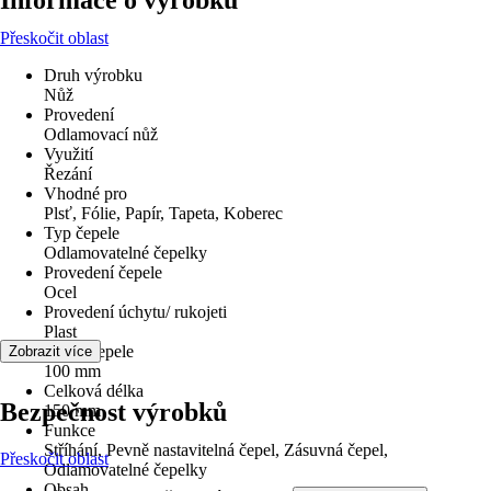
Informace o výrobku
Přeskočit oblast
Druh výrobku
Nůž
Provedení
Odlamovací nůž
Využití
Řezání
Vhodné pro
Plsť, Fólie, Papír, Tapeta, Koberec
Typ čepele
Odlamovatelné čepelky
Provedení čepele
Ocel
Provedení úchytu/ rukojeti
Plast
Délka čepele
Zobrazit více
100 mm
Celková délka
Bezpečnost výrobků
150 mm
Funkce
Stříhání, Pevně nastavitelná čepel, Zásuvná čepel,
Přeskočit oblast
Odlamovatelné čepelky
Obsah