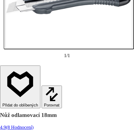
1
/
1
Porovnat
Nůž odlamovací 18mm
4.9
(8 Hodnocení)