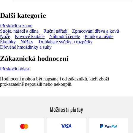
Další kategorie
Přeskočit seznam
Stroje, nářadí a dílna
Ruční nářadí
Zpracování dřeva a kovů
Nože
Kovové kartáče
Náhradní čepele
Pilníky a rašple
Škrabky
Nůžky
Truhlářské svěrky a rozpěrky
Dřevěné hmoždinky a suky
Zákaznická hodnocení
Přeskočit oblast
Hodnocení mohou být napsána i od zákazníků, kteří zboží
prokazatelně nepoužili nebo nekoupili.
Možnosti platby