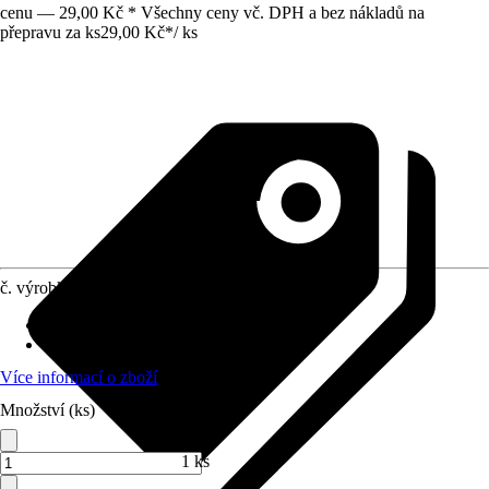
cenu — 29,00 Kč * Všechny ceny vč. DPH a bez nákladů na
přepravu za ks
29,00 Kč
*
/
ks
č. výrobku
3885475
Provedení
:
Odlamovací nůž
Provedení čepele
:
Ocel
Více informací o zboží
Množství (ks)
1 ks