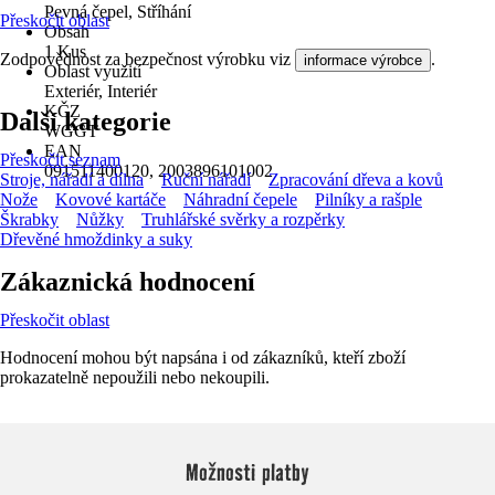
Pevná čepel, Stříhání
Přeskočit oblast
Obsah
1 Kus
Zodpovědnost za bezpečnost výrobku viz
.
informace výrobce
Oblast využití
Exteriér, Interiér
KČZ
Další kategorie
WGGT
EAN
Přeskočit seznam
091511400120, 2003896101002
Stroje, nářadí a dílna
Ruční nářadí
Zpracování dřeva a kovů
Nože
Kovové kartáče
Náhradní čepele
Pilníky a rašple
Škrabky
Nůžky
Truhlářské svěrky a rozpěrky
Dřevěné hmoždinky a suky
Zákaznická hodnocení
Přeskočit oblast
Hodnocení mohou být napsána i od zákazníků, kteří zboží
prokazatelně nepoužili nebo nekoupili.
Možnosti platby