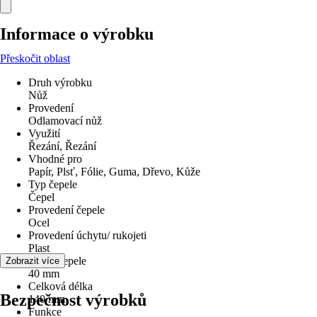
Informace o výrobku
Přeskočit oblast
Druh výrobku
Nůž
Provedení
Odlamovací nůž
Využití
Řezání, Řezání
Vhodné pro
Papír, Plsť, Fólie, Guma, Dřevo, Kůže
Typ čepele
Čepel
Provedení čepele
Ocel
Provedení úchytu/ rukojeti
Plast
Délka čepele
Zobrazit více
40 mm
Celková délka
Bezpečnost výrobků
140 mm
Funkce