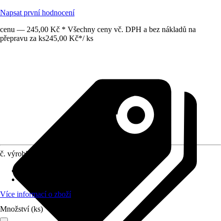
Napsat první hodnocení
cenu — 245,00 Kč * Všechny ceny vč. DPH a bez nákladů na
přepravu za ks
245,00 Kč
*
/
ks
č. výrobku
3896101
Provedení
:
Odlamovací nůž
Provedení čepele
:
Ocel
Více informací o zboží
Množství (ks)