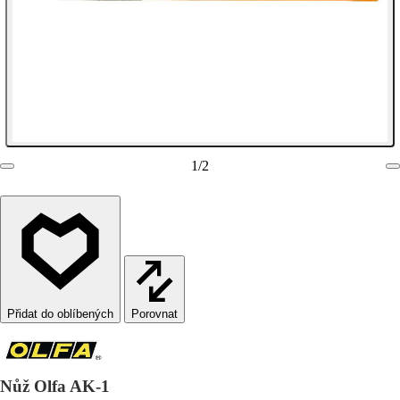
1
/
2
Porovnat
Nůž Olfa AK-1