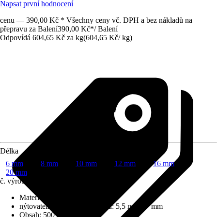
Napsat první hodnocení
cenu — 390,00 Kč * Všechny ceny vč. DPH a bez nákladů na
přepravu za Balení
390,00 Kč
*
/
Balení
Odpovídá 604,65 Kč za kg
(
604,65 Kč
/
kg
)
Délka
6 mm
8 mm
10 mm
12 mm
16 mm
20 mm
č. výrobku
8721122
Materiál
:
Ocel
nýtovatelná tloušťka materiálu
:
5,5 mm - 7 mm
Obsah
:
500 Kus