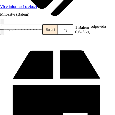
Více informací o zboží
Množství (Balení)
odpovídá
1 Balení
Prodej přes:
HORNBACH
Balení
kg
0,645 kg