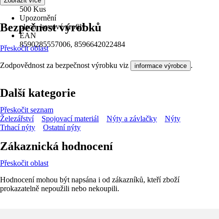
Obsah
Zobrazit více
500 Kus
Upozornění
Bezpečnost výrobků
plech, kovové profily
EAN
8590285557006, 8596642022484
Přeskočit oblast
Zodpovědnost za bezpečnost výrobku viz
.
informace výrobce
Další kategorie
Přeskočit seznam
Železářství
Spojovací materiál
Nýty a závlačky
Nýty
Trhací nýty
Ostatní nýty
Zákaznická hodnocení
Přeskočit oblast
Hodnocení mohou být napsána i od zákazníků, kteří zboží
prokazatelně nepoužili nebo nekoupili.