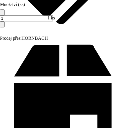
Množství (ks)
1 ks
Prodej přes:
HORNBACH