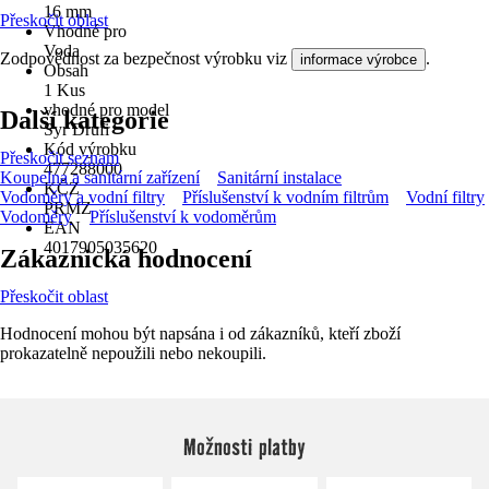
16 mm
Přeskočit oblast
Vhodné pro
Voda
Zodpovědnost za bezpečnost výrobku viz
.
informace výrobce
Obsah
1 Kus
vhodné pro model
Další kategorie
Syr Drufi
Kód výrobku
Přeskočit seznam
477288000
Koupelna a sanitární zařízení
Sanitární instalace
KČZ
Vodoměry a vodní filtry
Příslušenství k vodním filtrům
Vodní filtry
PRMZ
Vodoměry
Příslušenství k vodoměrům
EAN
4017905035620
Zákaznická hodnocení
Přeskočit oblast
Hodnocení mohou být napsána i od zákazníků, kteří zboží
prokazatelně nepoužili nebo nekoupili.
Možnosti platby