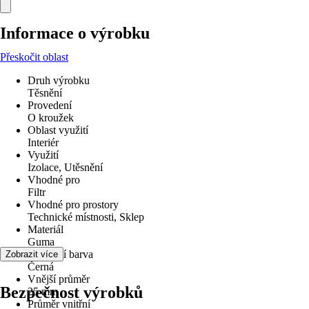
Informace o výrobku
Přeskočit oblast
Druh výrobku
Těsnění
Provedení
O kroužek
Oblast využití
Interiér
Využití
Izolace, Utěsnění
Vhodné pro
Filtr
Vhodné pro prostory
Technické místnosti, Sklep
Materiál
Guma
Základní barva
Zobrazit více
Černá
Vnější průměr
Bezpečnost výrobků
25 mm
Průměr vnitřní