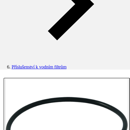
Příslušenství k vodním filtrům