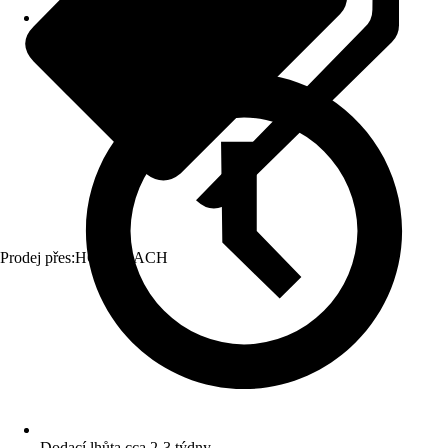
Prodej přes:
HORNBACH
Dodací lhůta cca 2-3 týdny