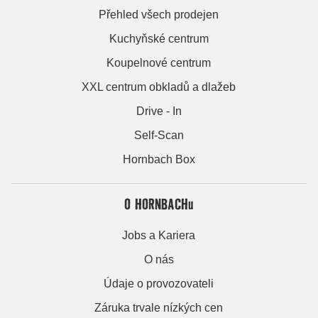
Přehled všech prodejen
Kuchyňské centrum
Koupelnové centrum
XXL centrum obkladů a dlažeb
Drive - In
Self-Scan
Hornbach Box
O HORNBACHu
Jobs a Kariera
O nás
Údaje o provozovateli
Záruka trvale nízkých cen