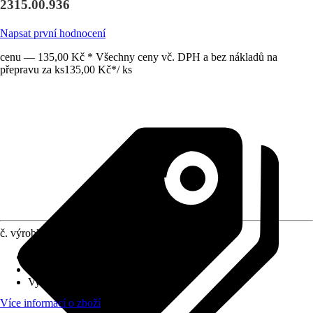
2315.00.936
Napsat první hodnocení
cenu — 135,00 Kč * Všechny ceny vč. DPH a bez nákladů na
přepravu za ks
135,00 Kč
*
/
ks
č. výrobku
10484698
Materiál
:
Guma
Obsah
:
1 Kus
Využití
:
Izolace, Utěsnění
Více informací o zboží