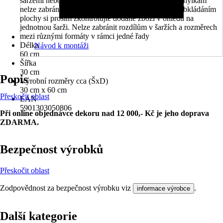
šaržemi nebo vzorky z prodejny, nicméně těmto odchylkám
nelze zabránit, jelikož vznikají již při výrobě. Před obkládáním
plochy si prosím zkontrolujte dodané zboží v ohledu na
jednotnou šarži. Nelze zabránit rozdílům v šaržích a rozměrech
mezi různými formáty v rámci jedné řady
Délka
Návod k montáži
60 cm
Šířka
30 cm
Popis
Výrobní rozměry cca (ŠxD)
30 cm x 60 cm
Přeskočit oblast
EAN
5901303050806
Při online objednávce dekoru nad 12 000,- Kč je jeho doprava
ZDARMA.
Bezpečnost výrobků
Přeskočit oblast
Zodpovědnost za bezpečnost výrobku viz
.
informace výrobce
Další kategorie