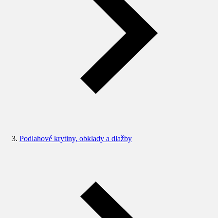
Podlahové krytiny, obklady a dlažby