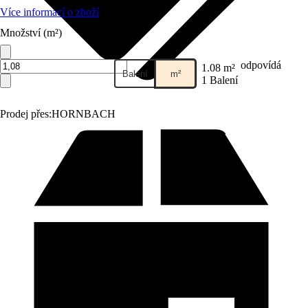
Více informací o zboží
Množství (m²)
odpovídá
1.08 m²
Balení
m²
1 Balení
Prodej přes:
HORNBACH