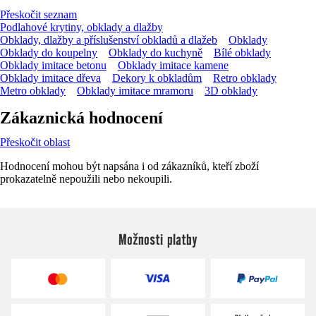
Přeskočit seznam
Podlahové krytiny, obklady a dlažby
Obklady, dlažby a příslušenství obkladů a dlažeb
Obklady
Obklady do koupelny
Obklady do kuchyně
Bílé obklady
Obklady imitace betonu
Obklady imitace kamene
Obklady imitace dřeva
Dekory k obkladům
Retro obklady
Metro obklady
Obklady imitace mramoru
3D obklady
Zákaznická hodnocení
Přeskočit oblast
Hodnocení mohou být napsána i od zákazníků, kteří zboží
prokazatelně nepoužili nebo nekoupili.
Možnosti platby