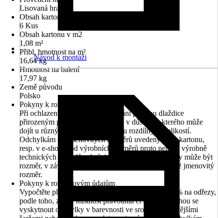
Lisovaná hrana
Obsah kartonu v ks
6 Kus
Obsah kartonu v m2
1,08 m²
Přibl. hmotnost na m²
Návod k montáži
16,64 kg
Hmotnost na balení
17,97 kg
Země původu
Polsko
Pokyny k rozměrovým údajům
Při ochlazení po procesu vypalování projdou dlaždice
přirozeným procesem smršťování, v důsledku kterého může
dojít u různých produkcí ke vzniku rozdílných velikostí.
Odchylkám od jmenovitých rozměrů uvedených na kartonu,
resp. v e-shopu, od výrobních rozměrů proto nelze z výrobně
technických důvodů zabránit. U rektifikované dlažby může být
rozměr, v závislosti na výchozím rozměru, menší než jmenovitý
rozměr.
Pokyny k rozměrovým údajům
Vypočtěte plochu k obložení a připočtěte k ní 5-10 % na odřezy,
podle toho, zda je místnost pravoúhlá či nikoliv. Mohou se
vyskytnout odchylky v barevnosti ve srovnání s dřívějšími