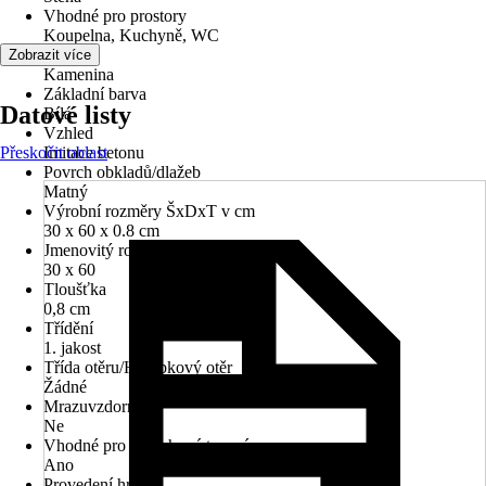
Vhodné pro prostory
Koupelna, Kuchyně, WC
Materiál
Zobrazit více
Kamenina
Základní barva
Datové listy
Bílá
Vzhled
Přeskočit oblast
Imitace betonu
Povrch obkladů/dlažeb
Matný
Výrobní rozměry ŠxDxT v cm
30 x 60 x 0.8 cm
Jmenovitý rozměr v cm
30 x 60
Tloušťka
0,8 cm
Třídění
1. jakost
Třída otěru/Hloubkový otěr
Žádné
Mrazuvzdorné
Ne
Vhodné pro podlahové topení
Ano
Provedení hran