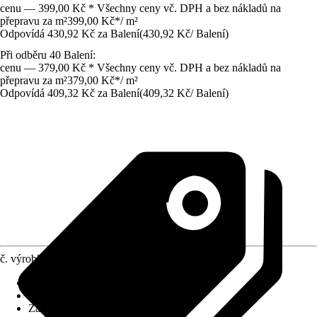
cenu — 399,00 Kč * Všechny ceny vč. DPH a bez nákladů na
přepravu za m²
399,00 Kč
*
/
m²
Odpovídá 430,92 Kč za Balení
(
430,92 Kč
/
Balení
)
Při odběru 40 Balení:
cenu — 379,00 Kč * Všechny ceny vč. DPH a bez nákladů na
přepravu za m²
379,00 Kč
*
/
m²
Odpovídá 409,32 Kč za Balení
(
409,32 Kč
/
Balení
)
č. výrobku
6685113
Povrch obkladů/dlažeb
:
Matný
Materiál
:
Kamenina
Základní barva
:
Bílá