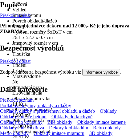
Popis
Béžová
Vzhled
Přeskočit oblast
Imitace betonu
Povrch obkladů/dlažeb
Při online objednávce dekoru nad 12 000,- Kč je jeho doprava
Matný
ZDARMA.
Výrobní rozměry ŠxDxT v cm
26.1 x 52.2 x 0.7 cm
Jmenovitý rozměr v cm
Bezpečnost výrobků
25 x 50
Tloušťka
0,7 cm
Přeskočit oblast
Třídění
1. jakost
Zodpovědnost za bezpečnost výrobku viz
.
informace výrobce
Mrazuvzdorné
Ne
Provedení hran
Další kategorie
Lisovaná hrana
Obsah kartonu v ks
Přeskočit seznam
14 Kus
Podlahové krytiny, obklady a dlažby
Obsah kartonu v m2
Obklady, dlažby a příslušenství obkladů a dlažeb
Obklady
1,907 m²
Obklady imitace betonu
Obklady do kuchyně
Přibl. hmotnost na m²
Obklady do koupelny
Bílé obklady
Obklady imitace kamene
21,080 kg
Obklady imitace dřeva
Dekory k obkladům
Retro obklady
Hmotnost na balení
Metro obklady
Obklady imitace mramoru
3D obklady
20,43 kg