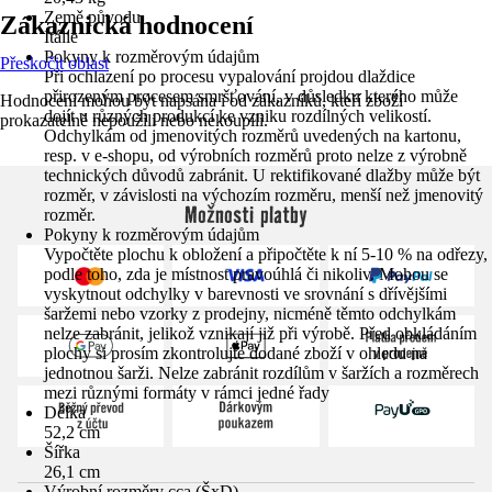
Země původu
Zákaznická hodnocení
Itálie
Pokyny k rozměrovým údajům
Přeskočit oblast
Při ochlazení po procesu vypalování projdou dlaždice
přirozeným procesem smršťování, v důsledku kterého může
Hodnocení mohou být napsána i od zákazníků, kteří zboží
dojít u různých produkcí ke vzniku rozdílných velikostí.
prokazatelně nepoužili nebo nekoupili.
Odchylkám od jmenovitých rozměrů uvedených na kartonu,
resp. v e-shopu, od výrobních rozměrů proto nelze z výrobně
technických důvodů zabránit. U rektifikované dlažby může být
rozměr, v závislosti na výchozím rozměru, menší než jmenovitý
Možnosti platby
rozměr.
Pokyny k rozměrovým údajům
Vypočtěte plochu k obložení a připočtěte k ní 5-10 % na odřezy,
podle toho, zda je místnost pravoúhlá či nikoliv. Mohou se
vyskytnout odchylky v barevnosti ve srovnání s dřívějšími
šaržemi nebo vzorky z prodejny, nicméně těmto odchylkám
nelze zabránit, jelikož vznikají již při výrobě. Před obkládáním
plochy si prosím zkontrolujte dodané zboží v ohledu na
jednotnou šarži. Nelze zabránit rozdílům v šaržích a rozměrech
mezi různými formáty v rámci jedné řady
Délka
52,2 cm
Šířka
26,1 cm
Výrobní rozměry cca (ŠxD)