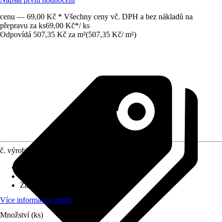
cenu — 69,00 Kč * Všechny ceny vč. DPH a bez nákladů na
přepravu za ks
69,00 Kč
*
/
ks
Odpovídá 507,35 Kč za m²
(
507,35 Kč
/
m²
)
č. výrobku
10591119
Povrch obkladů/dlažeb
:
Matný
Materiál
:
Kamenina
Základní barva
:
Béžová
Více informací o zboží
Množství (ks)