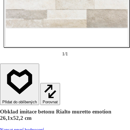
1
/
1
Porovnat
Obklad imitace betonu Rialto muretto emotion
26,1x52,2 cm
Napsat první hodnocení