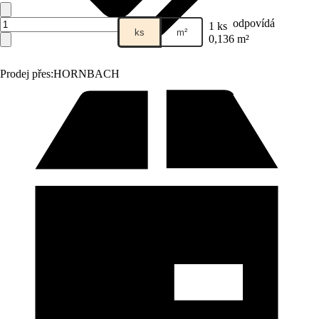
odpovídá
1 ks
ks
m²
0,136 m²
Prodej přes:
HORNBACH