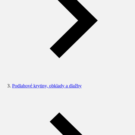
Podlahové krytiny, obklady a dlažby