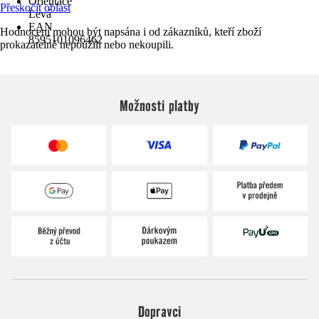
Orientace
Přeskočit oblast
Levá
EAN
Hodnocení mohou být napsána i od zákazníků, kteří zboží
8595101096462
prokazatelně nepoužili nebo nekoupili.
Možnosti platby
Dopravci