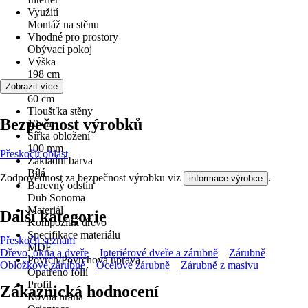
Využití
Montáž na stěnu
Vhodné pro prostory
Obývací pokoj
Výška
198 cm
Šířka
Zobrazit více
60 cm
Tloušťka stěny
Bezpečnost výrobků
10 cm
Šířka obložení
100 mm
Přeskočit oblast
Základní barva
Bílá
Zodpovědnost za bezpečnost výrobku viz
.
informace výrobce
Barevný odstín
Dub Sonoma
Materiál
Další kategorie
Kompozitní dřevo
Specifikace materiálu
Přeskočit seznam
MDF
Dřevo, okna a dveře
Interiérové dveře a zárubně
Zárubně
Povrch/Povrchová úprava
Obložkové zárubně
Ocelové zárubně
Zárubně z masivu
Opatřeno fólií
Profil
Zákaznická hodnocení
Rovná hrana