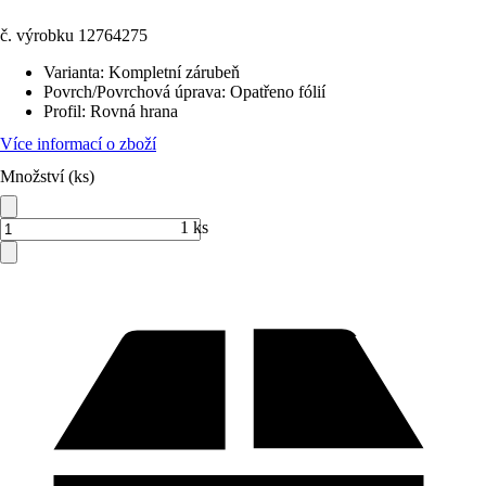
č. výrobku
12764275
Varianta
:
Kompletní zárubeň
Povrch/Povrchová úprava
:
Opatřeno fólií
Profil
:
Rovná hrana
Více informací o zboží
Množství (ks)
1 ks