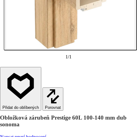
1
/
1
Porovnat
Obložková zárubeň Prestige 60L 100-140 mm dub
sonoma
Napsat první hodnocení