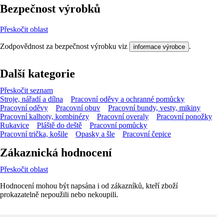
Bezpečnost výrobků
Přeskočit oblast
Zodpovědnost za bezpečnost výrobku viz
.
informace výrobce
Další kategorie
Přeskočit seznam
Stroje, nářadí a dílna
Pracovní oděvy a ochranné pomůcky
Pracovní oděvy
Pracovní obuv
Pracovní bundy, vesty, mikiny
Pracovní kalhoty, kombinézy
Pracovní overaly
Pracovní ponožky
Rukavice
Pláště do deště
Pracovní pomůcky
Pracovní trička, košile
Opasky a šle
Pracovní čepice
Zákaznická hodnocení
Přeskočit oblast
Hodnocení mohou být napsána i od zákazníků, kteří zboží
prokazatelně nepoužili nebo nekoupili.