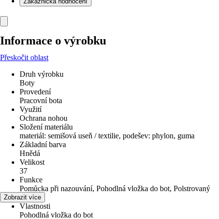
Zákaznická hodnocení
Informace o výrobku
Přeskočit oblast
Druh výrobku
Boty
Provedení
Pracovní bota
Využití
Ochrana nohou
Složení materiálu
materiál: semišová useň / textilie, podešev: phylon, guma
Základní barva
Hnědá
Velikost
37
Funkce
Pomůcka při nazouvání, Pohodlná vložka do bot, Polstrovaný
jazyk
Zobrazit více
Vlastnosti
Pohodlná vložka do bot