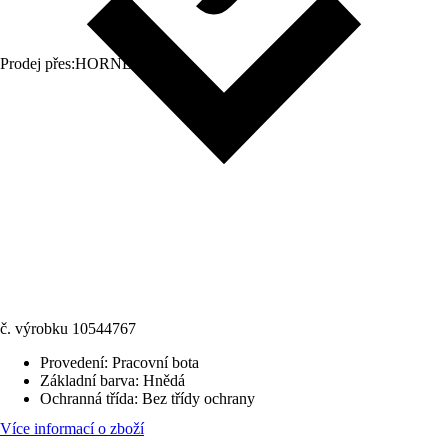
Prodej přes:
HORNBACH
č. výrobku
10544767
Provedení
:
Pracovní bota
Základní barva
:
Hnědá
Ochranná třída
:
Bez třídy ochrany
Více informací o zboží