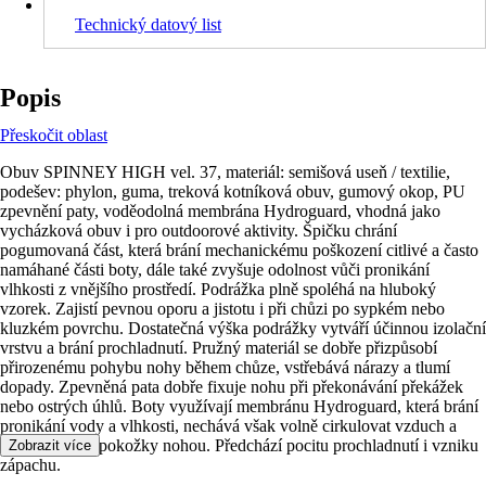
Technický datový list
Popis
Přeskočit oblast
Obuv SPINNEY HIGH vel. 37, materiál: semišová useň / textilie,
podešev: phylon, guma, treková kotníková obuv, gumový okop, PU
zpevnění paty, voděodolná membrána Hydroguard, vhodná jako
vycházková obuv i pro outdoorové aktivity. Špičku chrání
pogumovaná část, která brání mechanickému poškození citlivé a často
namáhané části boty, dále také zvyšuje odolnost vůči pronikání
vlhkosti z vnějšího prostředí. Podrážka plně spoléhá na hluboký
vzorek. Zajistí pevnou oporu a jistotu i při chůzi po sypkém nebo
kluzkém povrchu. Dostatečná výška podrážky vytváří účinnou izolační
vrstvu a brání prochladnutí. Pružný materiál se dobře přizpůsobí
přirozenému pohybu nohy během chůze, vstřebává nárazy a tlumí
dopady. Zpevněná pata dobře fixuje nohu při překonávání překážek
nebo ostrých úhlů. Boty využívají membránu Hydroguard, která brání
pronikání vody a vlhkosti, nechává však volně cirkulovat vzduch a
odvádí pot od pokožky nohou. Předchází pocitu prochladnutí i vzniku
Zobrazit více
zápachu.