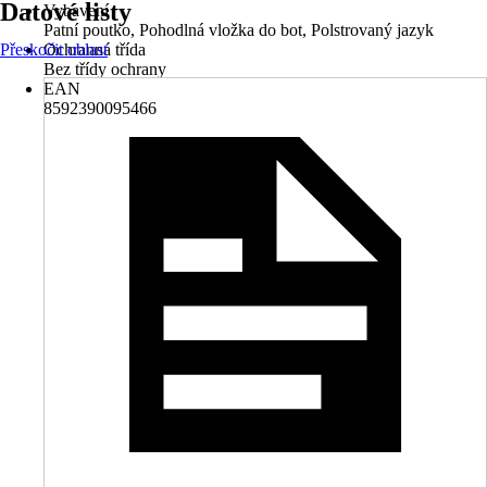
Datové listy
Vybavení
Patní poutko, Pohodlná vložka do bot, Polstrovaný jazyk
Přeskočit oblast
Ochranná třída
Bez třídy ochrany
EAN
8592390095466