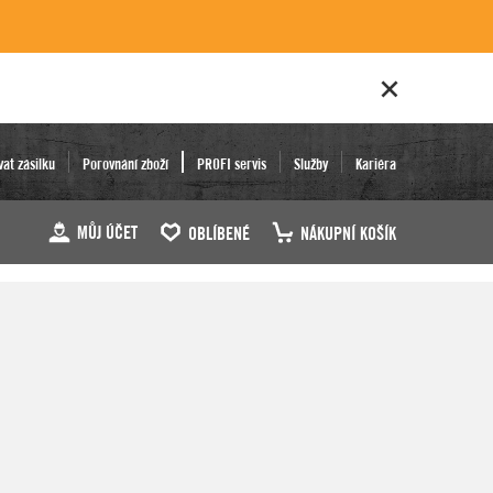
vat zásilku
Porovnání zboží
PROFI servis
Služby
Kariéra
MŮJ ÚČET
OBLÍBENÉ
NÁKUPNÍ KOŠÍK