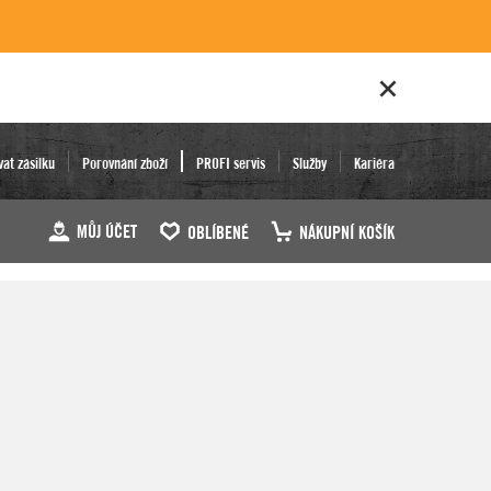
vat zásilku
Porovnání zboží
PROFI servis
Služby
Kariéra
MŮJ ÚČET
OBLÍBENÉ
NÁKUPNÍ KOŠÍK