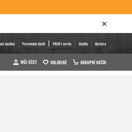
vat zásilku
Porovnání zboží
PROFI servis
Služby
Kariéra
MŮJ ÚČET
OBLÍBENÉ
NÁKUPNÍ KOŠÍK