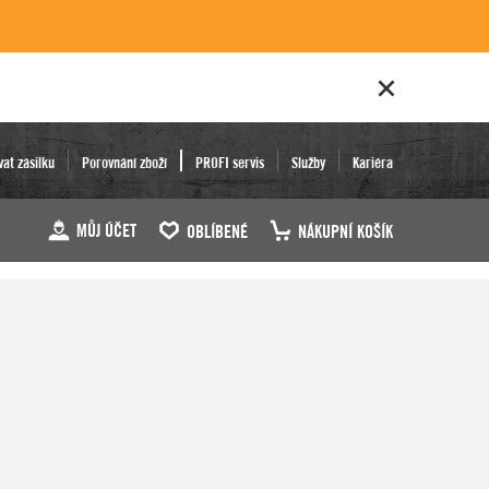
vat zásilku
Porovnání zboží
PROFI servis
Služby
Kariéra
MŮJ ÚČET
OBLÍBENÉ
NÁKUPNÍ KOŠÍK