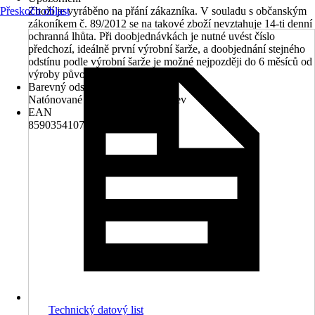
Přeskočit oblast
Zboží je vyráběno na přání zákazníka. V souladu s občanským
zákoníkem č. 89/2012 se na takové zboží nevztahuje 14-ti denní
ochranná lhůta. Při doobjednávkách je nutné uvést číslo
předchozí, ideálně první výrobní šarže, a doobjednání stejného
odstínu podle výrobní šarže je možné nejpozději do 6 měsíců od
výroby původní šarže.
Barevný odstín
Natónované v centru míchání barev
EAN
8590354107132
Technický datový list