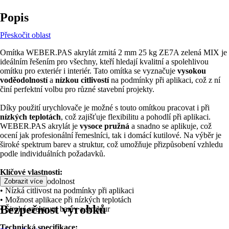
Popis
Přeskočit oblast
Omítka WEBER.PAS akrylát zrnitá 2 mm 25 kg ZE7A zelená MIX je
ideálním řešením pro všechny, kteří hledají kvalitní a spolehlivou
omítku pro exteriér i interiér. Tato omítka se vyznačuje
vysokou
voděodolností
a
nízkou citlivostí
na podmínky při aplikaci, což z ní
činí perfektní volbu pro různé stavební projekty.
Díky použití urychlovače je možné s touto omítkou pracovat i při
nízkých teplotách
, což zajišťuje flexibilitu a pohodlí při aplikaci.
WEBER.PAS akrylát je
vysoce pružná
a snadno se aplikuje, což
ocení jak profesionální řemeslníci, tak i domácí kutilové. Na výběr je
široké spektrum barev a struktur, což umožňuje přizpůsobení vzhledu
podle individuálních požadavků.
Klíčové vlastnosti:
• Vysoká voděodolnost
Zobrazit více
• Nízká citlivost na podmínky při aplikaci
• Možnost aplikace při nízkých teplotách
Bezpečnost výrobků
• Široké spektrum barev a struktur
Technická specifikace: