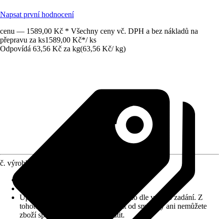
Napsat první hodnocení
cenu — 1589,00 Kč * Všechny ceny vč. DPH a bez nákladů na
přepravu za ks
1589,00 Kč
*
/
ks
Odpovídá 63,56 Kč za kg
(
63,56 Kč
/
kg
)
č. výrobku
10030719
Zrnitost
:
2 mm
Vydatnost (cca)
:
0,3 m²/kg
Upozornění: toto zboží bylo vyrobeno dle vašeho zadání. Z
tohoto důvodu nemůžete odstoupit od smlouvy ani nemůžete
zboží společnosti Hornbach vrátit.