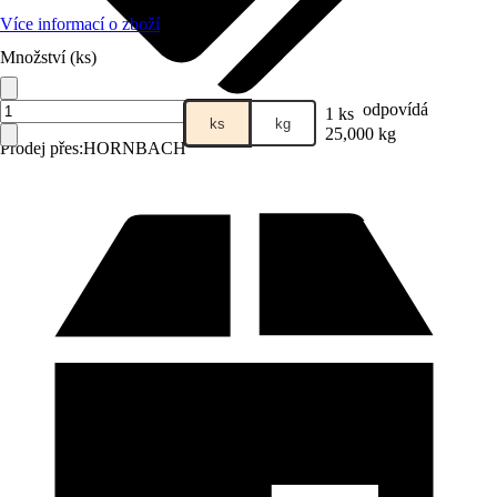
Více informací o zboží
Množství (ks)
odpovídá
1 ks
ks
kg
25,000 kg
Prodej přes:
HORNBACH