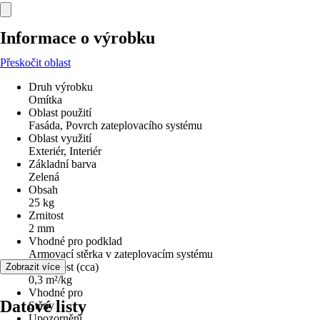
Informace o výrobku
Přeskočit oblast
Druh výrobku
Omítka
Oblast použití
Fasáda, Povrch zateplovacího systému
Oblast využití
Exteriér, Interiér
Základní barva
Zelená
Obsah
25 kg
Zrnitost
2 mm
Vhodné pro podklad
Armovací stěrka v zateplovacím systému
Vydatnost (cca)
Zobrazit více
0,3 m²/kg
Vhodné pro
Datové listy
Stěny
Upozornění