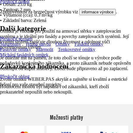
Přeskočit oblast
• Obsah: 25.0 kg
• Zrnitost: 2 mm
Zodpovědnost za bezpečnost výrobku viz
.
informace výrobce
• Vydatnost (cca): 0.3 m²/kg
• Základní barva: Zelená
Další kategorie
Omítka je vhodná pro použití na armovací stěrku v zateplovacím
systému a je ideální pro fasády a povrchy zateplovacích systémů. Její
Přeskočit seznam
kvalitní složení zajišťuje dlouhou životnost a odolnost vůči
Stavebniny
Hrubá stavba
Omítky
Fasádní omítky
povětrnostním vlivům.
Pastovité omítky
Marmolit
Tenkovrstvé omítky
Míchání fasádních omítek
Je důležité mít na paměti, že toto zboží se tónuje u výrobce podle
požadavků konkrétního zákazníka, a proto zákazník nebude oprávněn
Zákaznická hodnocení
odstoupit od kupní smlouvy. Zboží bude připraveno až po zaplacení.
Přeskočit oblast
Zvolte omítku WEBER.PAS akrylát a zajistěte si kvalitní a estetické
řešení pro vaše stavební projekty.
Hodnocení mohou být napsána i od zákazníků, kteří zboží
prokazatelně nepoužili nebo nekoupili.
Možnosti platby