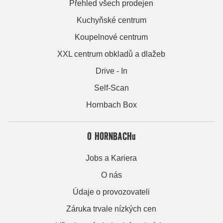
Přehled všech prodejen
Kuchyňské centrum
Koupelnové centrum
XXL centrum obkladů a dlažeb
Drive - In
Self-Scan
Hornbach Box
O HORNBACHu
Jobs a Kariera
O nás
Údaje o provozovateli
Záruka trvale nízkých cen