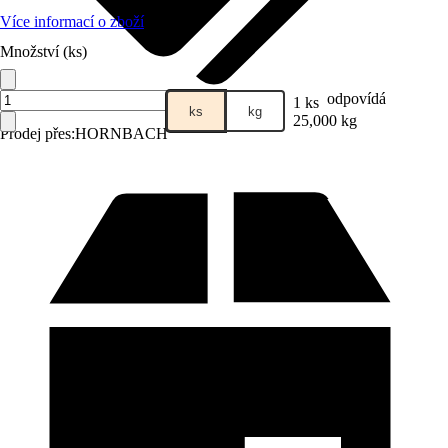
Více informací o zboží
Množství (ks)
odpovídá
1 ks
ks
kg
25,000 kg
Prodej přes:
HORNBACH