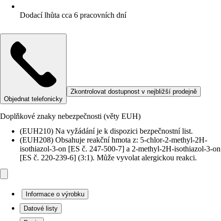
Dodací lhůta cca 6 pracovních dní
Zkontrolovat dostupnost v nejbližší prodejně
Objednat telefonicky
Doplňkové znaky nebezpečnosti (věty EUH)
(EUH210) Na vyžádání je k dispozici bezpečnostní list.
(EUH208) Obsahuje reakční hmota z: 5-chlor-2-methyl-2H-
isothiazol-3-on [ES č. 247-500-7] a 2-methyl-2H-isothiazol-3-on
[ES č. 220-239-6] (3:1). Může vyvolat alergickou reakci.
Informace o výrobku
Datové listy