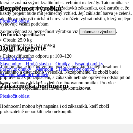
která je známá svými kvalitními stavebními materiály. Tato omítka se
Bezpečnost výrobků
tónuje přímo u výrobce podle požadavků zákazníka, což zaručuje, že
každý projekt bude mít jedinečný vzhled. Její základní barva je zelená,
ale díky možnosti míchání barev si můžete vybrat odstín, který nejlépe
Přeskočit oblast
vyhovuje vašim potřebám.
Zodpovědnost za bezpečnost výrobku viz
.
informace výrobce
Technická specifikace:
• Obsah: 25.0 kg
• Vydatnost (cca): 0.37 m²/kg
Další kategorie
• Zrnitost: 2 mm
• Faktor difuzního odporu μ: 100–120
Přeskočit seznam
Stavebniny
Hrubá stavba
Omítky
Fasádní omítky
Tato omítka je ideální volbou pro všechny, kteří chtějí dosáhnout
Pastovité omítky
Marmolit
Tenkovrstvé omítky
kvalitního a estetického výsledku. Nezapomeňte, že zboží bude
Míchání fasádních omítek
připraveno až po zaplacení, a zákazník nebude oprávněn odstoupit od
kupní smlouvy, jelikož se jedná o tónovanou omítku. Pro více
Zákaznická hodnocení
informací a objednání nás neváhejte kontaktovat.
Přeskočit oblast
Hodnocení mohou být napsána i od zákazníků, kteří zboží
prokazatelně nepoužili nebo nekoupili.