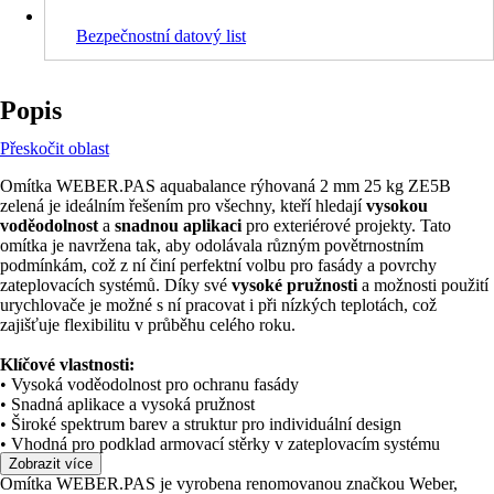
Bezpečnostní datový list
Popis
Přeskočit oblast
Omítka WEBER.PAS aquabalance rýhovaná 2 mm 25 kg ZE5B
zelená je ideálním řešením pro všechny, kteří hledají
vysokou
voděodolnost
a
snadnou aplikaci
pro exteriérové projekty. Tato
omítka je navržena tak, aby odolávala různým povětrnostním
podmínkám, což z ní činí perfektní volbu pro fasády a povrchy
zateplovacích systémů. Díky své
vysoké pružnosti
a možnosti použití
urychlovače je možné s ní pracovat i při nízkých teplotách, což
zajišťuje flexibilitu v průběhu celého roku.
Klíčové vlastnosti:
• Vysoká voděodolnost pro ochranu fasády
• Snadná aplikace a vysoká pružnost
• Široké spektrum barev a struktur pro individuální design
• Vhodná pro podklad armovací stěrky v zateplovacím systému
Zobrazit více
Omítka WEBER.PAS je vyrobena renomovanou značkou Weber,