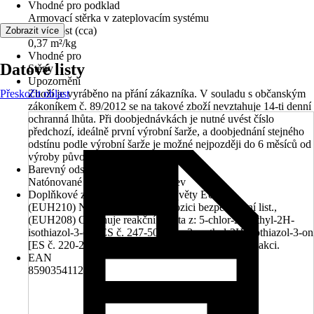
Vhodné pro podklad
Armovací stěrka v zateplovacím systému
Vydatnost (cca)
Zobrazit více
0,37 m²/kg
Vhodné pro
Datové listy
Stěny
Upozornění
Přeskočit oblast
Zboží je vyráběno na přání zákazníka. V souladu s občanským
zákoníkem č. 89/2012 se na takové zboží nevztahuje 14-ti denní
ochranná lhůta. Při doobjednávkách je nutné uvést číslo
předchozí, ideálně první výrobní šarže, a doobjednání stejného
odstínu podle výrobní šarže je možné nejpozději do 6 měsíců od
výroby původní šarže.
Barevný odstín
Natónované v centru míchání barev
Doplňkové znaky nebezpečnosti (věty EUH)
(EUH210) Na vyžádání je k dispozici bezpečnostní list.,
(EUH208) Obsahuje reakční hmota z: 5-chlor-2-methyl-2H-
isothiazol-3-on [ES č. 247-500-7] a 2-methyl-2H-isothiazol-3-on
[ES č. 220-239-6] (3:1). Může vyvolat alergickou reakci.
EAN
8590354112136