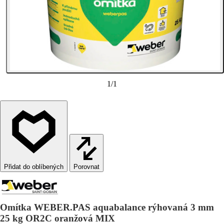
1
/
1
Porovnat
Omítka WEBER.PAS aquabalance rýhovaná 3 mm
25 kg OR2C oranžová MIX