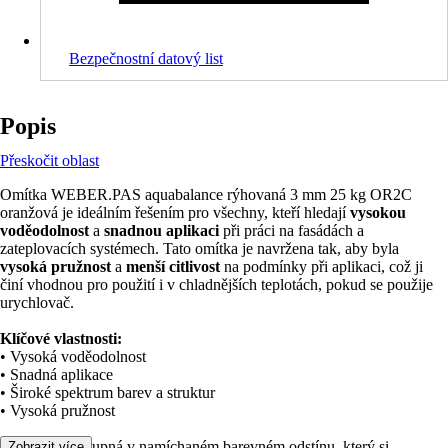
Bezpečnostní datový list
Popis
Přeskočit oblast
Omítka WEBER.PAS aquabalance rýhovaná 3 mm 25 kg OR2C
oranžová je ideálním řešením pro všechny, kteří hledají
vysokou
voděodolnost
a
snadnou aplikaci
při práci na fasádách a
zateplovacích systémech. Tato omítka je navržena tak, aby byla
vysoká pružnost
a
menší citlivost
na podmínky při aplikaci, což ji
činí vhodnou pro použití i v chladnějších teplotách, pokud se použije
urychlovač.
Klíčové vlastnosti:
• Vysoká voděodolnost
• Snadná aplikace
• Široké spektrum barev a struktur
• Vysoká pružnost
Omítka je dostupná v namíchaném barevném odstínu, který si
Zobrazit více