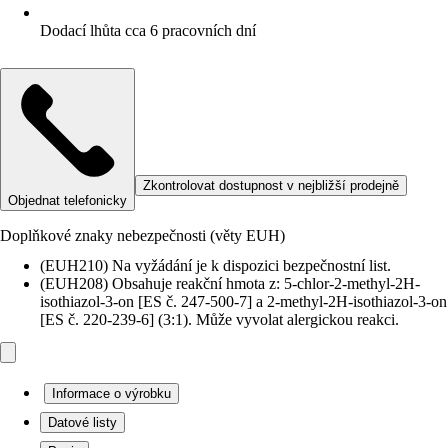
Dodací lhůta cca 6 pracovních dní
Zkontrolovat dostupnost v nejbližší prodejně
Objednat telefonicky
Doplňkové znaky nebezpečnosti (věty EUH)
(EUH210) Na vyžádání je k dispozici bezpečnostní list.
(EUH208) Obsahuje reakční hmota z: 5-chlor-2-methyl-2H-
isothiazol-3-on [ES č. 247-500-7] a 2-methyl-2H-isothiazol-3-on
[ES č. 220-239-6] (3:1). Může vyvolat alergickou reakci.
Informace o výrobku
Datové listy