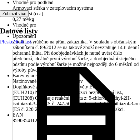
Vhodné pro podklad
Armovací stěrka v zateplovacím systému
Vydatnost (cca)
Zobrazit více
0,27 m²/kg
Vhodné pro
Datové listy
Stěny
Upozornění
Přeskočit oblast
Zboží je vyráběno na přání zákazníka. V souladu s občanským
zákoníkem č. 89/2012 se na takové zboží nevztahuje 14-ti denní
ochranná lhůta. Při doobjednávkách je nutné uvést číslo
předchozí, ideálně první výrobní šarže, a doobjednání stejného
odstínu podle výrobní šarže je možné nejpozději do 6 měsíců od
výroby původní šarže.
Barevný odstín
Natónované v centru míchání barev
Doplňkové znaky nebezpečnosti (věty EUH)
(EUH210) Na vyžádání je k dispozici bezpečnostní list.,
(EUH208) Obsahuje reakční hmota z: 5-chlor-2-methyl-2H-
isothiazol-3-on [ES č. 247-500-7] a 2-methyl-2H-isothiazol-3-on
[ES č. 220-239-6] (3:1). Může vyvolat alergickou reakci.
EAN
8590354112914