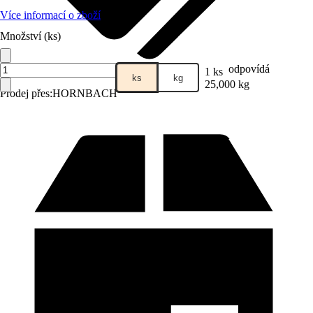
Více informací o zboží
Množství (ks)
odpovídá
1 ks
ks
kg
25,000 kg
Prodej přes:
HORNBACH