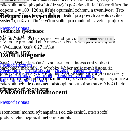
zákazník může přizpůsobit dle svých požadavků. Její faktor difuzního
odporu μ = 100–120 zajišťuje optimální ochranu a trvanlivost. Tato
Bezpečnost výrobků
omítka je určena pro exteriér a je ideální pro povrch zateplovacího
systému, což z ní činí skvělou volbu pro moderní stavební projekty.
Přeskočit oblast
Technická specifikace:
• Obsah: 25.0 kg
Zodpovědnost za bezpečnost výrobku viz
.
informace výrobce
• Vhodné pro podklad: Armovací stěrka v zateplovacím systému
• Vydatnost (cca): 0.27 m²/kg
• Zrnitost: 3 mm
Další kategorie
Značka Weber je známá svou kvalitou a inovacemi v oblasti
Přeskočit seznam
stavebních materiálů. S výrobky Weber můžete mít jistotu, že
Stavebniny
Hrubá stavba
Omítky
Fasádní omítky
používáte materiály, které splňují vysoké standardy a jsou navrženy
Pastovité omítky
Marmolit
Tenkovrstvé omítky
pro dlouhou životnost. Upozorňujeme, že zboží se tónuje u výrobce a
Míchání fasádních omítek
zákazník nebude oprávněn odstoupit od kupní smlouvy. Zboží bude
připraveno až po zaplacení.
Zákaznická hodnocení
Přeskočit oblast
Hodnocení mohou být napsána i od zákazníků, kteří zboží
prokazatelně nepoužili nebo nekoupili.