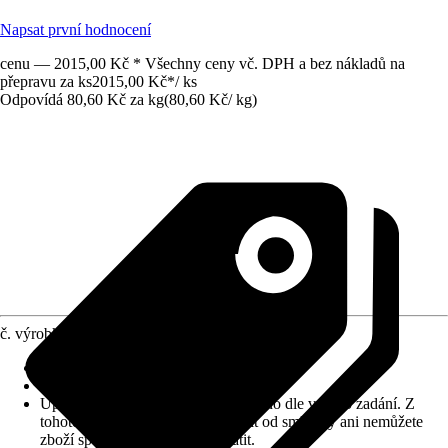
Napsat první hodnocení
cenu — 2015,00 Kč * Všechny ceny vč. DPH a bez nákladů na
přepravu za ks
2015,00 Kč
*
/
ks
Odpovídá 80,60 Kč za kg
(
80,60 Kč
/
kg
)
č. výrobku
10030013
Zrnitost
:
3 mm
Vydatnost (cca)
:
0,27 m²/kg
Upozornění: toto zboží bylo vyrobeno dle vašeho zadání. Z
tohoto důvodu nemůžete odstoupit od smlouvy ani nemůžete
zboží společnosti Hornbach vrátit.