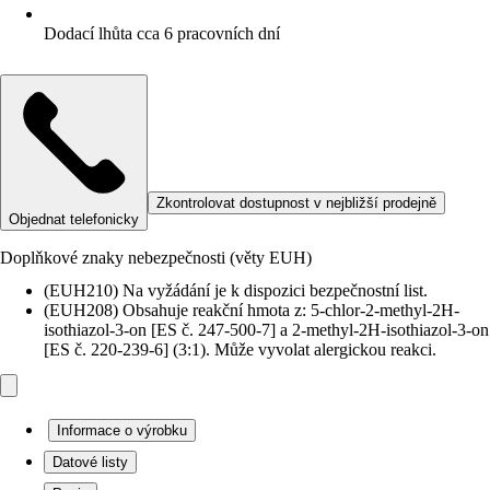
Dodací lhůta cca 6 pracovních dní
Zkontrolovat dostupnost v nejbližší prodejně
Objednat telefonicky
Doplňkové znaky nebezpečnosti (věty EUH)
(EUH210) Na vyžádání je k dispozici bezpečnostní list.
(EUH208) Obsahuje reakční hmota z: 5-chlor-2-methyl-2H-
isothiazol-3-on [ES č. 247-500-7] a 2-methyl-2H-isothiazol-3-on
[ES č. 220-239-6] (3:1). Může vyvolat alergickou reakci.
Informace o výrobku
Datové listy