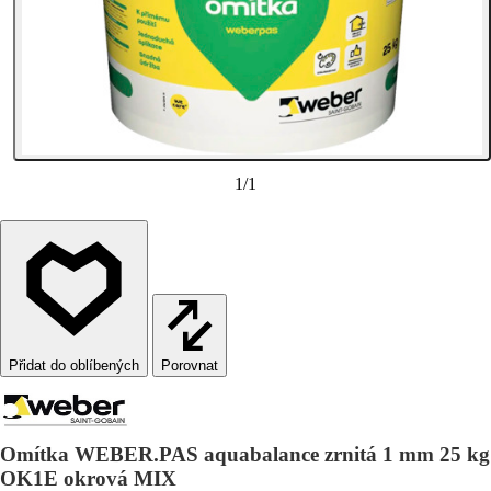
1
/
1
Porovnat
Omítka WEBER.PAS aquabalance zrnitá 1 mm 25 kg
OK1E okrová MIX