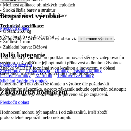
• Možnost aplikace při nízkých teplotách
• Široká škála barev a struktur
Bezpečnost výrobků
• Vysoká pružnost a snadná aplikace
Technická specifikace:
Přeskočit oblast
• Obsah: 25.0 kg
• Vydatnost (cca): 0.67 m²/kg
Zodpovědnost za bezpečnost výrobku viz
.
informace výrobce
• Zrnitost: 1 mm
• Základní barva: Béžová
Další kategorie
Tato omítka je vhodná pro podklad armovací stěrky v zateplovacím
systému, což zajišťuje její optimální přilnavost a dlouhou životnost.
Přeskočit seznam
Značka WEBER je známá svou kvalitou a inovacemi v oblasti
Stavebniny
Hrubá stavba
Omítky
Fasádní omítky
stavebních materiálů, což potvrzuje i tento produkt.
Pastovité omítky
Marmolit
Tenkovrstvé omítky
Míchání fasádních omítek
Upozornění: Toto zboží se tónuje u výrobce dle požadavků
konkrétního zákazníka, a proto zákazník nebude oprávněn odstoupit
Zákaznická hodnocení
od kupní smlouvy. Zboží bude připraveno až po zaplacení.
Přeskočit oblast
Hodnocení mohou být napsána i od zákazníků, kteří zboží
prokazatelně nepoužili nebo nekoupili.