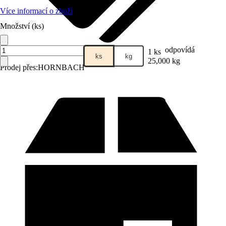
Více informací o zboží
Množství (ks)
odpovídá
1 ks
ks
kg
25,000 kg
Prodej přes:
HORNBACH