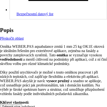
Bezpečnostní datový list
Popis
Přeskočit oblast
Omítka WEBER.PAS aquabalance zrnitá 1 mm 25 kg OK1E okrová
je ideálním řešením pro exteriérové aplikace, zejména na fasády a
povrchy zateplovacích systémů. Tato
omítka
se vyznačuje vysokou
voděodolností
a menší citlivostí na podmínky při aplikaci, což z ní činí
skvělou volbu pro různé klimatické podmínky.
Díky použití urychlovače je možné s touto omítkou pracovat i při
nízkých teplotách, což zajišťuje flexibilitu a efektivitu při aplikaci.
WEBER.PAS akrylát je navíc
vysoce pružný
a snadno se aplikuje,
což usnadňuje práci jak profesionálům, tak i domácím kutilům. Na
výběr je široké spektrum barev a struktur, což umožňuje přizpůsobení
vzhledu fasády podle individuálních požadavků zákazníka.
Klíčové vlastnosti:
• Vysoká voděodolnost
Zobrazit více