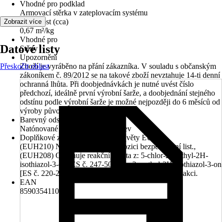
Vhodné pro podklad
Armovací stěrka v zateplovacím systému
Vydatnost (cca)
Zobrazit více
0,67 m²/kg
Vhodné pro
Datové listy
Stěny
Upozornění
Přeskočit oblast
Zboží je vyráběno na přání zákazníka. V souladu s občanským
zákoníkem č. 89/2012 se na takové zboží nevztahuje 14-ti denní
ochranná lhůta. Při doobjednávkách je nutné uvést číslo
předchozí, ideálně první výrobní šarže, a doobjednání stejného
odstínu podle výrobní šarže je možné nejpozději do 6 měsíců od
výroby původní šarže.
Barevný odstín
Natónované v centru míchání barev
Doplňkové znaky nebezpečnosti (věty EUH)
(EUH210) Na vyžádání je k dispozici bezpečnostní list.,
(EUH208) Obsahuje reakční hmota z: 5-chlor-2-methyl-2H-
isothiazol-3-on [ES č. 247-500-7] a 2-methyl-2H-isothiazol-3-on
[ES č. 220-239-6] (3:1). Může vyvolat alergickou reakci.
EAN
8590354110880