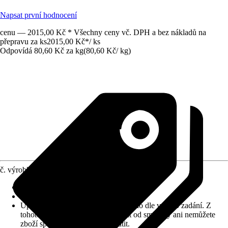
Napsat první hodnocení
cenu — 2015,00 Kč * Všechny ceny vč. DPH a bez nákladů na
přepravu za ks
2015,00 Kč
*
/
ks
Odpovídá 80,60 Kč za kg
(
80,60 Kč
/
kg
)
č. výrobku
10030546
Zrnitost
:
1 mm
Vydatnost (cca)
:
0,67 m²/kg
Upozornění: toto zboží bylo vyrobeno dle vašeho zadání. Z
tohoto důvodu nemůžete odstoupit od smlouvy ani nemůžete
zboží společnosti Hornbach vrátit.