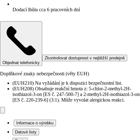
Dodací lhůta cca 6 pracovních dní
Zkontrolovat dostupnost v nejbližší prodejně
Objednat telefonicky
Doplňkové znaky nebezpečnosti (věty EUH)
(EUH210) Na vyžádání je k dispozici bezpečnostní list.
(EUH208) Obsahuje reakční hmota z: 5-chlor-2-methyl-2H-
isothiazol-3-on [ES č. 247-500-7] a 2-methyl-2H-isothiazol-3-on
[ES č. 220-239-6] (3:1). Může vyvolat alergickou reakci.
Informace o výrobku
Datové listy