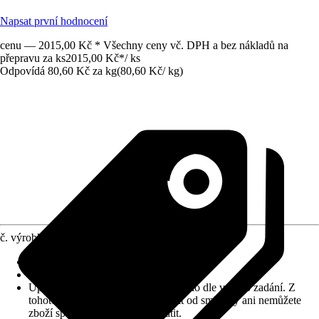
Napsat první hodnocení
cenu — 2015,00 Kč * Všechny ceny vč. DPH a bez nákladů na
přepravu za ks
2015,00 Kč
*
/
ks
Odpovídá 80,60 Kč za kg
(
80,60 Kč
/
kg
)
č. výrobku
10030279
Zrnitost
:
3 mm
Vydatnost (cca)
:
0,22 m²/kg
Upozornění: toto zboží bylo vyrobeno dle vašeho zadání. Z
tohoto důvodu nemůžete odstoupit od smlouvy ani nemůžete
zboží společnosti Hornbach vrátit.