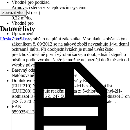
Vhodné pro podklad
Armovací stěrka v zateplovacím systému
Vydatnost (cca)
Zobrazit více
0,22 m²/kg
Vhodné pro
Datové listy
Stěny
Upozornění
Přeskočit oblast
Zboží je vyráběno na přání zákazníka. V souladu s občanským
zákoníkem č. 89/2012 se na takové zboží nevztahuje 14-ti denní
ochranná lhůta. Při doobjednávkách je nutné uvést číslo
předchozí, ideálně první výrobní šarže, a doobjednání stejného
odstínu podle výrobní šarže je možné nejpozději do 6 měsíců od
výroby původní šarže.
Barevný odstín
Natónované v centru míchání barev
Doplňkové znaky nebezpečnosti (věty EUH)
(EUH210) Na vyžádání je k dispozici bezpečnostní list.,
(EUH208) Obsahuje reakční hmota z: 5-chlor-2-methyl-2H-
isothiazol-3-on [ES č. 247-500-7] a 2-methyl-2H-isothiazol-3-on
[ES č. 220-239-6] (3:1). Může vyvolat alergickou reakci.
EAN
8590354113621