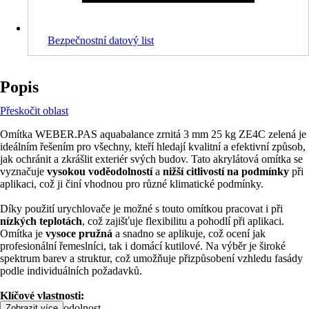
Bezpečnostní datový list
Popis
Přeskočit oblast
Omítka WEBER.PAS aquabalance zrnitá 3 mm 25 kg ZE4C zelená je
ideálním řešením pro všechny, kteří hledají kvalitní a efektivní způsob,
jak ochránit a zkrášlit exteriér svých budov. Tato akrylátová omítka se
vyznačuje
vysokou voděodolností
a
nižší citlivostí na podmínky
při
aplikaci, což ji činí vhodnou pro různé klimatické podmínky.
Díky použití urychlovače je možné s touto omítkou pracovat i při
nízkých teplotách
, což zajišťuje flexibilitu a pohodlí při aplikaci.
Omítka je
vysoce pružná
a snadno se aplikuje, což ocení jak
profesionální řemeslníci, tak i domácí kutilové. Na výběr je široké
spektrum barev a struktur, což umožňuje přizpůsobení vzhledu fasády
podle individuálních požadavků.
Klíčové vlastnosti:
• Vysoká voděodolnost
Zobrazit více