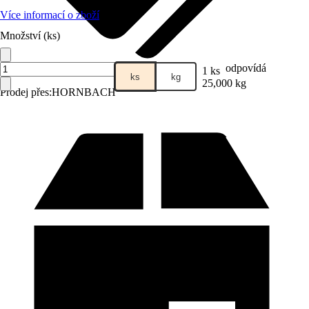
Více informací o zboží
Množství (ks)
odpovídá
1 ks
ks
kg
25,000 kg
Prodej přes:
HORNBACH