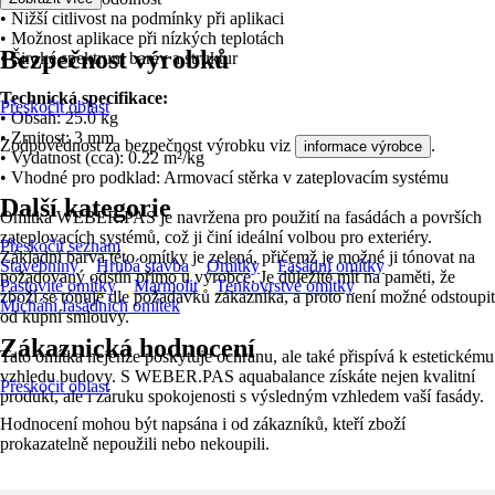
• Nižší citlivost na podmínky při aplikaci
• Možnost aplikace při nízkých teplotách
Bezpečnost výrobků
• Široké spektrum barev a struktur
Technická specifikace:
Přeskočit oblast
• Obsah: 25.0 kg
• Zrnitost: 3 mm
Zodpovědnost za bezpečnost výrobku viz
.
informace výrobce
• Vydatnost (cca): 0.22 m²/kg
• Vhodné pro podklad: Armovací stěrka v zateplovacím systému
Další kategorie
Omítka WEBER.PAS je navržena pro použití na fasádách a površích
zateplovacích systémů, což ji činí ideální volbou pro exteriéry.
Přeskočit seznam
Základní barva této omítky je zelená, přičemž je možné ji tónovat na
Stavebniny
Hrubá stavba
Omítky
Fasádní omítky
požadovaný odstín přímo u výrobce. Je důležité mít na paměti, že
Pastovité omítky
Marmolit
Tenkovrstvé omítky
zboží se tónuje dle požadavků zákazníka, a proto není možné odstoupit
Míchání fasádních omítek
od kupní smlouvy.
Zákaznická hodnocení
Tato omítka nejenže poskytuje ochranu, ale také přispívá k estetickému
vzhledu budovy. S WEBER.PAS aquabalance získáte nejen kvalitní
Přeskočit oblast
produkt, ale i záruku spokojenosti s výsledným vzhledem vaší fasády.
Hodnocení mohou být napsána i od zákazníků, kteří zboží
prokazatelně nepoužili nebo nekoupili.