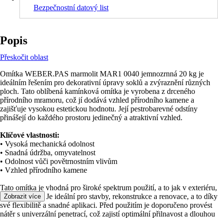
Bezpečnostní datový list
Popis
Přeskočit oblast
Omítka WEBER.PAS marmolit MAR1 0040 jemnozrnná 20 kg je
ideálním řešením pro dekorativní úpravy soklů a zvýraznění různých
ploch. Tato oblíbená kamínková omítka je vyrobena z drceného
přírodního mramoru, což jí dodává vzhled přírodního kamene a
zajišťuje vysokou estetickou hodnotu. Její pestrobarevné odstíny
přinášejí do každého prostoru jedinečný a atraktivní vzhled.
Klíčové vlastnosti:
• Vysoká mechanická odolnost
• Snadná údržba, omyvatelnost
• Odolnost vůči povětrnostním vlivům
• Vzhled přírodního kamene
Tato omítka je vhodná pro široké spektrum použití, a to jak v exteriéru,
tak v interiéru. Je ideální pro stavby, rekonstrukce a renovace, a to díky
Zobrazit více
své flexibilitě a snadné aplikaci. Před použitím je doporučeno provést
nátěr s univerzální penetrací, což zajistí optimální přilnavost a dlouhou