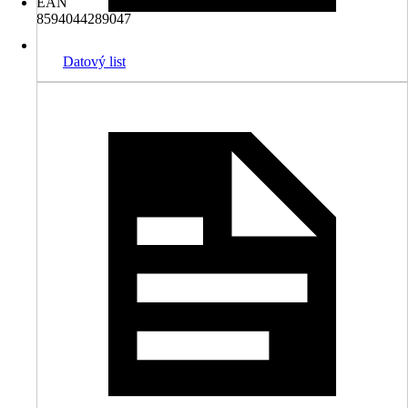
EAN
8594044289047
Datový list