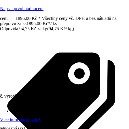
Napsat první hodnocení
cenu — 1895,00 Kč * Všechny ceny vč. DPH a bez nákladů na
přepravu za ks
1895,00 Kč
*
/
ks
Odpovídá 94,75 Kč za kg
(
94,75 Kč
/
kg
)
č. výrobku
6486033
Zrnitost
:
Jemné
Vydatnost (cca)
:
0,29 m²/kg
Více informací o zboží
Množství (ks)