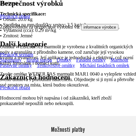
Bezpečnost výrobků
životnost.
Technická specifikace:
Přeskočit oblast
• Obsah: 20.0 kg
• Spotřeba na mm tloušťky vrstvy: 3.5 kg/m²
Zodpovědnost za bezpečnost výrobku viz
.
informace výrobce
• Vydatnost (cca): 0.29 m²/kg
• Zrnitost: Jemné
Další kategorie
Omítka WEBER.PAS marmolit je vyrobena z kvalitních organických
pojiv a granulátu z přírodního kamene, což zaručuje její vysokou
Přeskočit seznam
kvalitu a trvanlivost. Její aplikace je jednoduchá a efektivní, což ocení
Stavebniny
Hrubá stavba
Omítky
Fasádní omítky
Marmolit
každý řemeslník i domácí kutil.
Pastovité omítky
Tenkovrstvé omítky
Míchání fasádních omítek
Zvolte omítku WEBER.PAS marmolit MAR1 0040 a vylepšete vzhled
Zákaznická hodnocení
svého domova s přírodním nádechem. Objednejte si ji nyní a přetvořte
své prostory na místa, která budou okouzlovat.
Přeskočit oblast
Hodnocení mohou být napsána i od zákazníků, kteří zboží
prokazatelně nepoužili nebo nekoupili.
Možnosti platby