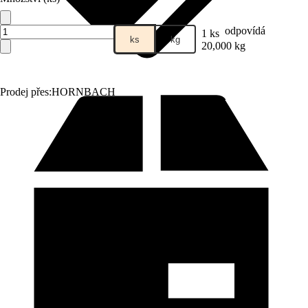
odpovídá
1 ks
ks
kg
20,000 kg
Prodej přes:
HORNBACH