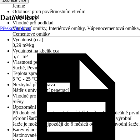
Zrnitost
Zobrazit více
Jemné
Odolnost proti povětrnostním vlivům
Datové listy
Velmi vysoké
Vhodné pro podklad
Přeskočit oblast
Venkovní omítky, Interiérové omítky, Vápenocementová omítka,
Cementové omítky
Vydatnost (cca)
0,29 m²/kg
Vydatnost na kbelík cca
5,71 m²
Vlastnosti podkladu
Suché, Pevné, Bez trhlin, Rovné
Teplota zpracování
5 °C - 25 °C
Nezbytná předúprava
Nátěr s univerzální penetrací
Vhodné pro
Stěny
Upozornění
Při doobjednávkách je nutné uvést číslo předchozí, ideálně první
výrobní šarže, a doobjednání stejného odstínu podle výrobní
šarže je možné nejpozději do 6 měsíců od výroby původní šarže.
Barevný odstín
Natónované v centru míchání barev