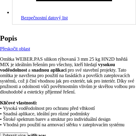
Bezpečnostní datový list
Popis
Přeskočit oblast
Omítka WEBER.PAS silikon rýhovaná 3 mm 25 kg HN2D hnědá
MIX je ideálním řešením pro všechny, kteří hledají
vysokou
voděodolnost
a
snadnou aplikaci
pro své stavební projekty. Tato
omítka je navržena pro použití na fasádách a površích zateplovacích
systémů, což ji činí vhodnou jak pro exteriér, tak pro interiér. Díky své
pružnosti a odolnosti vůči povětrnostním vlivům je skvělou volbou pro
dlouhodobé a esteticky příjemné řešení.
Klíčové vlastnosti:
• Vysoká voděodolnost pro ochranu před vlhkostí
• Snadná aplikace, ideální pro různé podmínky
• Široké spektrum barev a struktur pro individuální design
• Vhodná pro použití na armovací stěrku v zateplovacím systému
Technická specifikace:
Zobrazit více