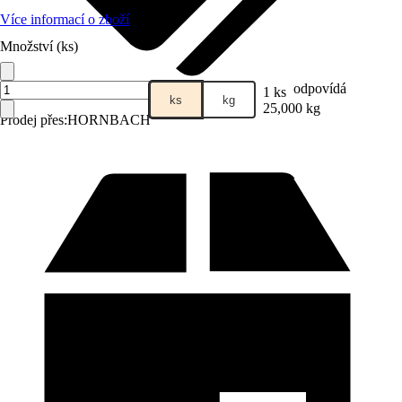
Více informací o zboží
Množství (ks)
odpovídá
1 ks
ks
kg
25,000 kg
Prodej přes:
HORNBACH