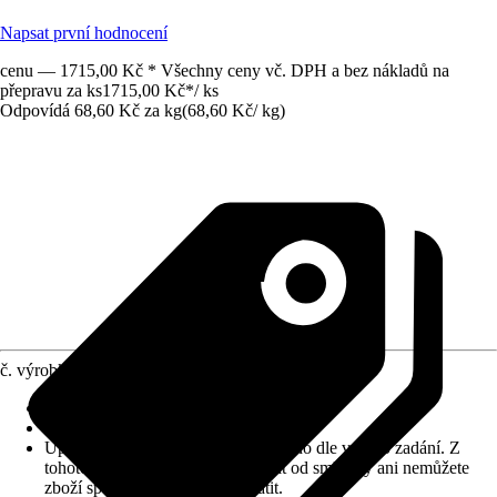
Napsat první hodnocení
cenu — 1715,00 Kč * Všechny ceny vč. DPH a bez nákladů na
přepravu za ks
1715,00 Kč
*
/
ks
Odpovídá 68,60 Kč za kg
(
68,60 Kč
/
kg
)
č. výrobku
10030599
Zrnitost
:
3 mm
Vydatnost (cca)
:
0,27 m²/kg
Upozornění: toto zboží bylo vyrobeno dle vašeho zadání. Z
tohoto důvodu nemůžete odstoupit od smlouvy ani nemůžete
zboží společnosti Hornbach vrátit.