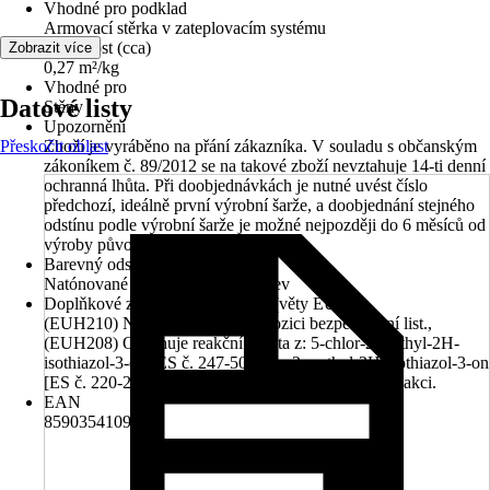
Vhodné pro podklad
Armovací stěrka v zateplovacím systému
Vydatnost (cca)
Zobrazit více
0,27 m²/kg
Vhodné pro
Datové listy
Stěny
Upozornění
Přeskočit oblast
Zboží je vyráběno na přání zákazníka. V souladu s občanským
zákoníkem č. 89/2012 se na takové zboží nevztahuje 14-ti denní
ochranná lhůta. Při doobjednávkách je nutné uvést číslo
předchozí, ideálně první výrobní šarže, a doobjednání stejného
odstínu podle výrobní šarže je možné nejpozději do 6 měsíců od
výroby původní šarže.
Barevný odstín
Natónované v centru míchání barev
Doplňkové znaky nebezpečnosti (věty EUH)
(EUH210) Na vyžádání je k dispozici bezpečnostní list.,
(EUH208) Obsahuje reakční hmota z: 5-chlor-2-methyl-2H-
isothiazol-3-on [ES č. 247-500-7] a 2-methyl-2H-isothiazol-3-on
[ES č. 220-239-6] (3:1). Může vyvolat alergickou reakci.
EAN
8590354109761