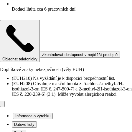
Dodací lhůta cca 6 pracovních dní
Zkontrolovat dostupnost v nejbližší prodejně
Objednat telefonicky
Doplňkové znaky nebezpečnosti (věty EUH)
(EUH210) Na vyžádání je k dispozici bezpečnostní list.
(EUH208) Obsahuje reakční hmota z: 5-chlor-2-methyl-2H-
isothiazol-3-on [ES č. 247-500-7] a 2-methyl-2H-isothiazol-3-on
[ES č. 220-239-6] (3:1). Může vyvolat alergickou reakci.
Informace o výrobku
Datové listy