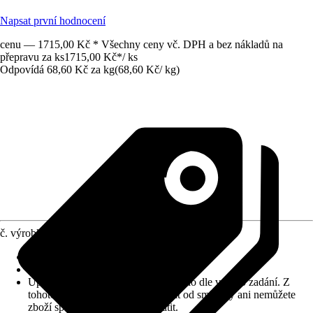
Napsat první hodnocení
cenu — 1715,00 Kč * Všechny ceny vč. DPH a bez nákladů na
přepravu za ks
1715,00 Kč
*
/
ks
Odpovídá 68,60 Kč za kg
(
68,60 Kč
/
kg
)
č. výrobku
10030035
Zrnitost
:
0-1,5 mm
Vydatnost (cca)
:
0,44 m²/kg
Upozornění: toto zboží bylo vyrobeno dle vašeho zadání. Z
tohoto důvodu nemůžete odstoupit od smlouvy ani nemůžete
zboží společnosti Hornbach vrátit.