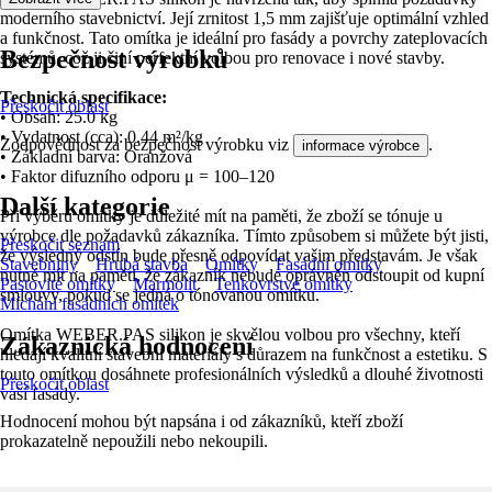
moderního stavebnictví. Její zrnitost 1,5 mm zajišťuje optimální vzhled
a funkčnost. Tato omítka je ideální pro fasády a povrchy zateplovacích
Bezpečnost výrobků
systémů, což ji činí perfektní volbou pro renovace i nové stavby.
Technická specifikace:
Přeskočit oblast
• Obsah: 25.0 kg
• Vydatnost (cca): 0.44 m²/kg
Zodpovědnost za bezpečnost výrobku viz
.
informace výrobce
• Základní barva: Oranžová
• Faktor difuzního odporu μ = 100–120
Další kategorie
Při výběru omítky je důležité mít na paměti, že zboží se tónuje u
výrobce dle požadavků zákazníka. Tímto způsobem si můžete být jisti,
Přeskočit seznam
že výsledný odstín bude přesně odpovídat vašim představám. Je však
Stavebniny
Hrubá stavba
Omítky
Fasádní omítky
nutné mít na paměti, že zákazník nebude oprávněn odstoupit od kupní
Pastovité omítky
Marmolit
Tenkovrstvé omítky
smlouvy, pokud se jedná o tónovanou omítku.
Míchání fasádních omítek
Omítka WEBER.PAS silikon je skvělou volbou pro všechny, kteří
Zákaznická hodnocení
hledají kvalitní stavební materiály s důrazem na funkčnost a estetiku. S
touto omítkou dosáhnete profesionálních výsledků a dlouhé životnosti
Přeskočit oblast
vaší fasády.
Hodnocení mohou být napsána i od zákazníků, kteří zboží
prokazatelně nepoužili nebo nekoupili.