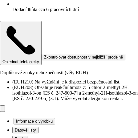
Dodací lhůta cca 6 pracovních dní
Zkontrolovat dostupnost v nejbližší prodejně
Objednat telefonicky
Doplňkové znaky nebezpečnosti (věty EUH)
(EUH210) Na vyžádání je k dispozici bezpečnostní list.
(EUH208) Obsahuje reakční hmota z: 5-chlor-2-methyl-2H-
isothiazol-3-on [ES č. 247-500-7] a 2-methyl-2H-isothiazol-3-on
[ES č. 220-239-6] (3:1). Může vyvolat alergickou reakci.
Informace o výrobku
Datové listy