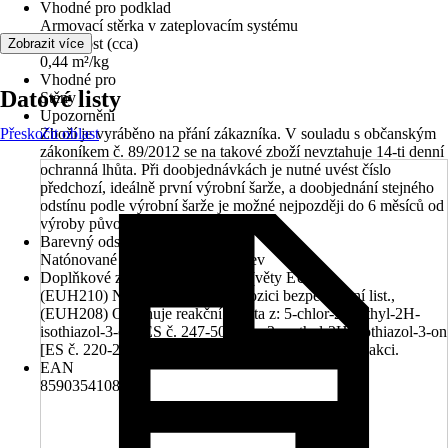
Vhodné pro podklad
Armovací stěrka v zateplovacím systému
Vydatnost (cca)
Zobrazit více
0,44 m²/kg
Vhodné pro
Datové listy
Stěny
Upozornění
Přeskočit oblast
Zboží je vyráběno na přání zákazníka. V souladu s občanským
zákoníkem č. 89/2012 se na takové zboží nevztahuje 14-ti denní
ochranná lhůta. Při doobjednávkách je nutné uvést číslo
předchozí, ideálně první výrobní šarže, a doobjednání stejného
odstínu podle výrobní šarže je možné nejpozději do 6 měsíců od
výroby původní šarže.
Barevný odstín
Natónované v centru míchání barev
Doplňkové znaky nebezpečnosti (věty EUH)
(EUH210) Na vyžádání je k dispozici bezpečnostní list.,
(EUH208) Obsahuje reakční hmota z: 5-chlor-2-methyl-2H-
isothiazol-3-on [ES č. 247-500-7] a 2-methyl-2H-isothiazol-3-on
[ES č. 220-239-6] (3:1). Může vyvolat alergickou reakci.
EAN
8590354108443