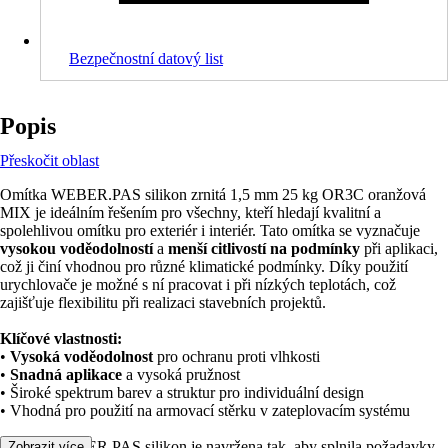
Bezpečnostní datový list
Popis
Přeskočit oblast
Omítka WEBER.PAS silikon zrnitá 1,5 mm 25 kg OR3C oranžová
MIX je ideálním řešením pro všechny, kteří hledají kvalitní a
spolehlivou omítku pro exteriér i interiér. Tato omítka se vyznačuje
vysokou voděodolností
a
menší citlivostí na podmínky
při aplikaci,
což ji činí vhodnou pro různé klimatické podmínky. Díky použití
urychlovače je možné s ní pracovat i při nízkých teplotách, což
zajišťuje flexibilitu při realizaci stavebních projektů.
Klíčové vlastnosti:
•
Vysoká voděodolnost
pro ochranu proti vlhkosti
•
Snadná aplikace
a vysoká pružnost
• Široké spektrum barev a struktur pro individuální design
• Vhodná pro použití na armovací stěrku v zateplovacím systému
Omítka WEBER.PAS silikon je navržena tak, aby splnila požadavky
Zobrazit více