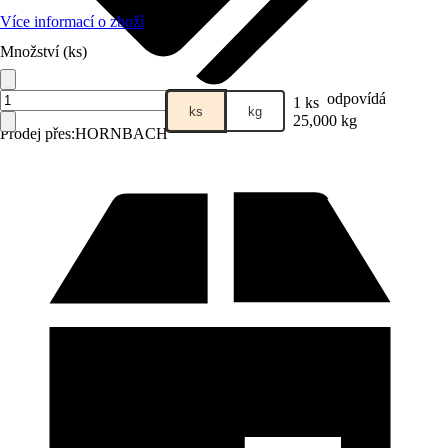
Více informací o zboží
Množství (ks)
odpovídá
1 ks
ks
kg
25,000 kg
Prodej přes:
HORNBACH