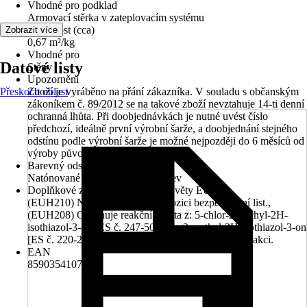
Vhodné pro podklad
Armovací stěrka v zateplovacím systému
Vydatnost (cca)
Zobrazit více
0,67 m²/kg
Vhodné pro
Datové listy
Stěny
Upozornění
Přeskočit oblast
Zboží je vyráběno na přání zákazníka. V souladu s občanským
zákoníkem č. 89/2012 se na takové zboží nevztahuje 14-ti denní
ochranná lhůta. Při doobjednávkách je nutné uvést číslo
předchozí, ideálně první výrobní šarže, a doobjednání stejného
odstínu podle výrobní šarže je možné nejpozději do 6 měsíců od
výroby původní šarže.
Barevný odstín
Natónované v centru míchání barev
Doplňkové znaky nebezpečnosti (věty EUH)
(EUH210) Na vyžádání je k dispozici bezpečnostní list.,
(EUH208) Obsahuje reakční hmota z: 5-chlor-2-methyl-2H-
isothiazol-3-on [ES č. 247-500-7] a 2-methyl-2H-isothiazol-3-on
[ES č. 220-239-6] (3:1). Může vyvolat alergickou reakci.
EAN
8590354107910