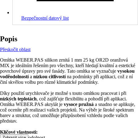
Bezpečnostní datový list
Popis
Přeskočit oblast
Omítka WEBER.PAS silikon zrnitá 1 mm 25 kg OR2D oranžová
MIX je ideálním řešením pro všechny, kteří hledají kvalitní a estetické
povrchové úpravy pro své fasády. Tato omítka se vyznačuje
vysokou
voděodolností
a
nízkou citlivostí
na podmínky při aplikaci, což z ní
činí skvělou volbu pro různé klimatické podmínky.
Díky použití urychlovače je možné s touto omítkou pracovat i při
nízkých teplotách
, což zajišťuje flexibilitu a pohodlí při aplikaci.
Omítka WEBER.PAS akrylát je
vysoce pružná
a snadno se aplikuje,
což oceníte při realizaci vašich projektů. Na výběr je široké spektrum
barev a struktur, což umožňuje přizpůsobení vzhledu podle vašich
představ.
Klíčové vlastnosti:
• Vysoká voděodolnost
Zobrazit více