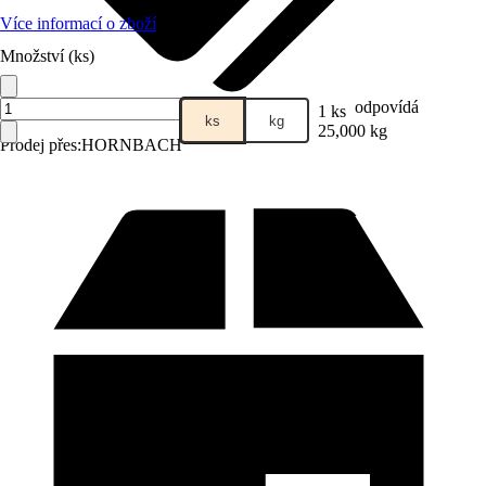
Více informací o zboží
Množství (ks)
odpovídá
1 ks
ks
kg
25,000 kg
Prodej přes:
HORNBACH