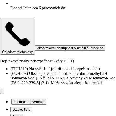
Dodací lhůta cca 6 pracovních dní
Zkontrolovat dostupnost v nejbližší prodejně
Objednat telefonicky
Doplňkové znaky nebezpečnosti (věty EUH)
(EUH210) Na vyžádání je k dispozici bezpečnostní list.
(EUH208) Obsahuje reakční hmota z: 5-chlor-2-methyl-2H-
isothiazol-3-on [ES č. 247-500-7] a 2-methyl-2H-isothiazol-3-on
[ES č. 220-239-6] (3:1). Může vyvolat alergickou reakci.
Informace o výrobku
Datové listy