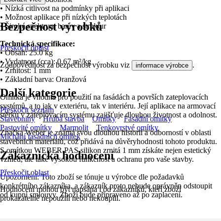
• Nízká citlivost na podmínky při aplikaci
• Možnost aplikace při nízkých teplotách
Bezpečnost výrobků
• Široké spektrum barev a struktur
Technická specifikace:
Přeskočit oblast
• Obsah: 25.0 kg
• Vydatnost (cca): 0.67 m²/kg
Zodpovědnost za bezpečnost výrobku viz
.
informace výrobce
• Zrnitost: 1 mm
• Základní barva: Oranžová
Další kategorie
Omítka je vhodná pro použití na fasádách a površích zateplovacích
systémů, a to jak v exteriéru, tak v interiéru. Její aplikace na armovací
Přeskočit seznam
stěrku v zateplovacím systému zajišťuje dlouhou životnost a odolnost.
Stavebniny
Hrubá stavba
Omítky
Fasádní omítky
Pastovité omítky
Marmolit
Tenkovrstvé omítky
Značka Weber je známá svou dlouhou historií a odborností v oblasti
Míchání fasádních omítek
stavebních materiálů, což přidává na důvěryhodnosti tohoto produktu.
S omítkou WEBER.PAS silikon zrnitá 1 mm získáte nejen estetický
Zákaznická hodnocení
vzhled, ale také vysokou funkčnost a ochranu pro vaše stavby.
Přeskočit oblast
Upozornění: Toto zboží se tónuje u výrobce dle požadavků
konkrétního zákazníka, a zákazník proto nebude oprávněn odstoupit
Hodnocení mohou být napsána i od zákazníků, kteří zboží
od kupní smlouvy. Zboží bude připraveno až po zaplacení.
prokazatelně nepoužili nebo nekoupili.