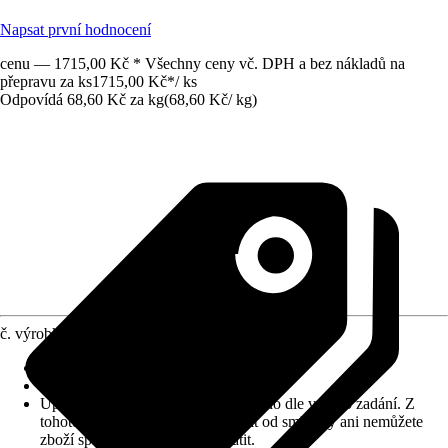
Napsat první hodnocení
cenu — 1715,00 Kč * Všechny ceny vč. DPH a bez nákladů na
přepravu za ks
1715,00 Kč
*
/
ks
Odpovídá 68,60 Kč za kg
(
68,60 Kč
/
kg
)
č. výrobku
10030415
Zrnitost
:
1 mm
Vydatnost (cca)
:
0,67 m²/kg
Upozornění: toto zboží bylo vyrobeno dle vašeho zadání. Z
tohoto důvodu nemůžete odstoupit od smlouvy ani nemůžete
zboží společnosti Hornbach vrátit.