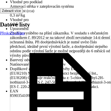
Vhodné pro podklad
Armovací stěrka v zateplovacím systému
Vydatnost (cca)
Zobrazit více
0,3 m²/kg
Vhodné pro
Datové listy
Stěny
Upozornění
Přeskočit oblast
Zboží je vyráběno na přání zákazníka. V souladu s občanským
zákoníkem č. 89/2012 se na takové zboží nevztahuje 14-ti denní
ochranná lhůta. Při doobjednávkách je nutné uvést číslo
předchozí, ideálně první výrobní šarže, a doobjednání stejného
odstínu podle výrobní šarže je možné nejpozději do 6 měsíců od
výroby původní šarže.
Barevný odstín
Natónované v centru míchání barev
Doplňkové znaky nebezpečnosti (věty EUH)
(EUH210) Na vyžádání je k dispozici bezpečnostní list.,
(EUH208) Obsahuje reakční hmota z: 5-chlor-2-methyl-2H-
isothiazol-3-on [ES č. 247-500-7] a 2-methyl-2H-isothiazol-3-on
[ES č. 220-239-6] (3:1). Může vyvolat alergickou reakci.
EAN
8590354109501