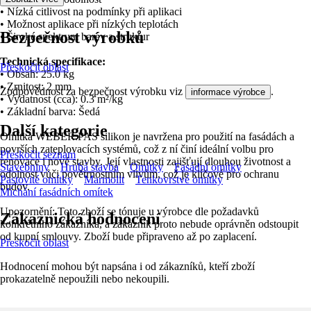
• Nízká citlivost na podmínky při aplikaci
• Možnost aplikace při nízkých teplotách
Bezpečnost výrobků
• Široké spektrum barev a struktur
Technická specifikace:
Přeskočit oblast
• Obsah: 25.0 kg
• Zrnitost: 2 mm
Zodpovědnost za bezpečnost výrobku viz
.
informace výrobce
• Vydatnost (cca): 0.3 m²/kg
• Základní barva: Šedá
Další kategorie
Omítka WEBER.PAS silikon je navržena pro použití na fasádách a
površích zateplovacích systémů, což z ní činí ideální volbu pro
Přeskočit seznam
renovace i nové stavby. Její vlastnosti zajišťují dlouhou životnost a
Stavebniny
Hrubá stavba
Omítky
Fasádní omítky
odolnost vůči povětrnostním vlivům, což je klíčové pro ochranu
Pastovité omítky
Marmolit
Tenkovrstvé omítky
budov.
Míchání fasádních omítek
Upozornění: Toto zboží se tónuje u výrobce dle požadavků
Zákaznická hodnocení
konkrétního zákazníka, a zákazník proto nebude oprávněn odstoupit
od kupní smlouvy. Zboží bude připraveno až po zaplacení.
Přeskočit oblast
Hodnocení mohou být napsána i od zákazníků, kteří zboží
prokazatelně nepoužili nebo nekoupili.