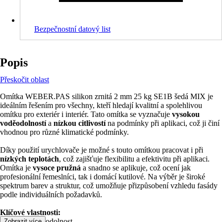
Bezpečnostní datový list
Popis
Přeskočit oblast
Omítka WEBER.PAS silikon zrnitá 2 mm 25 kg SE1B šedá MIX je
ideálním řešením pro všechny, kteří hledají kvalitní a spolehlivou
omítku pro exteriér i interiér. Tato omítka se vyznačuje
vysokou
voděodolností
a
nízkou citlivostí
na podmínky při aplikaci, což ji činí
vhodnou pro různé klimatické podmínky.
Díky použití urychlovače je možné s touto omítkou pracovat i při
nízkých teplotách
, což zajišťuje flexibilitu a efektivitu při aplikaci.
Omítka je
vysoce pružná
a snadno se aplikuje, což ocení jak
profesionální řemeslníci, tak i domácí kutilové. Na výběr je široké
spektrum barev a struktur, což umožňuje přizpůsobení vzhledu fasády
podle individuálních požadavků.
Klíčové vlastnosti:
• Vysoká voděodolnost
Zobrazit více