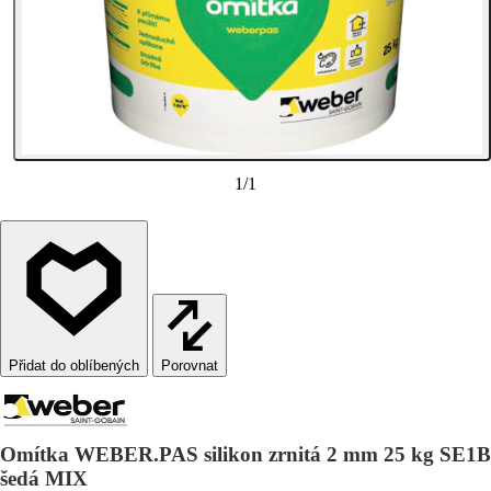
1
/
1
Porovnat
Omítka WEBER.PAS silikon zrnitá 2 mm 25 kg SE1B
šedá MIX