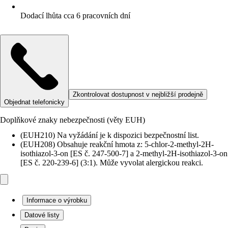
Dodací lhůta cca 6 pracovních dní
Zkontrolovat dostupnost v nejbližší prodejně
Objednat telefonicky
Doplňkové znaky nebezpečnosti (věty EUH)
(EUH210) Na vyžádání je k dispozici bezpečnostní list.
(EUH208) Obsahuje reakční hmota z: 5-chlor-2-methyl-2H-
isothiazol-3-on [ES č. 247-500-7] a 2-methyl-2H-isothiazol-3-on
[ES č. 220-239-6] (3:1). Může vyvolat alergickou reakci.
Informace o výrobku
Datové listy