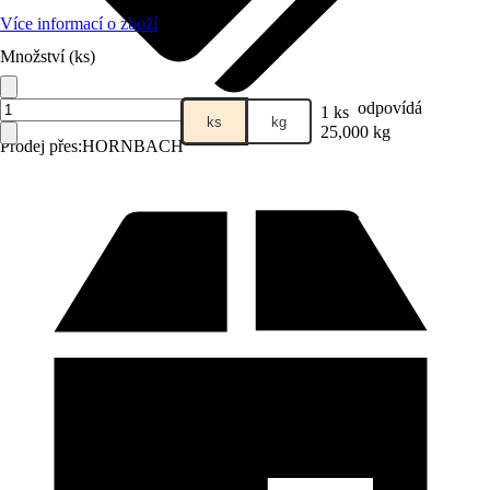
Více informací o zboží
Množství (ks)
odpovídá
1 ks
ks
kg
25,000 kg
Prodej přes:
HORNBACH