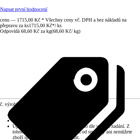
Napsat první hodnocení
cenu — 1715,00 Kč * Všechny ceny vč. DPH a bez nákladů na
přepravu za ks
1715,00 Kč
*
/
ks
Odpovídá 68,60 Kč za kg
(
68,60 Kč
/
kg
)
č. výrobku
10030099
Zrnitost
:
2 mm
Vydatnost (cca)
:
0,3 m²/kg
Upozornění: toto zboží bylo vyrobeno dle vašeho zadání. Z
tohoto důvodu nemůžete odstoupit od smlouvy ani nemůžete
zboží společnosti Hornbach vrátit.