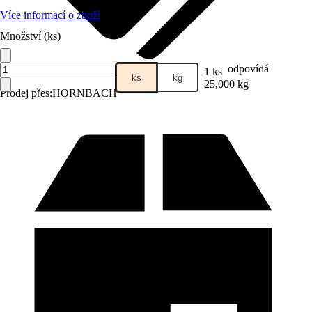
Více informací o zboží
Množství (ks)
odpovídá
1 ks
ks
kg
25,000 kg
Prodej přes:
HORNBACH