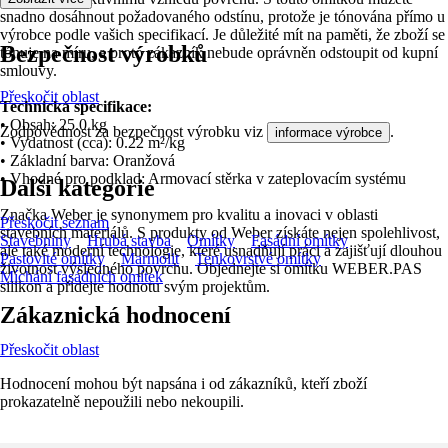
snadno dosáhnout požadovaného odstínu, protože je tónována přímo u
výrobce podle vašich specifikací. Je důležité mít na paměti, že zboží se
Bezpečnost výrobků
tónuje na míru, a proto zákazník nebude oprávněn odstoupit od kupní
smlouvy.
Přeskočit oblast
Technická specifikace:
• Obsah: 25.0 kg
Zodpovědnost za bezpečnost výrobku viz
.
informace výrobce
• Vydatnost (cca): 0.22 m²/kg
• Základní barva: Oranžová
• Vhodné pro podklad: Armovací stěrka v zateplovacím systému
Další kategorie
Značka Weber je synonymem pro kvalitu a inovaci v oblasti
Přeskočit seznam
stavebních materiálů. S produkty od Weber získáte nejen spolehlivost,
Stavebniny
Hrubá stavba
Omítky
Fasádní omítky
ale také moderní technologie, které usnadňují práci a zajišťují dlouhou
Pastovité omítky
Marmolit
Tenkovrstvé omítky
životnost výsledného povrchu. Objednejte si omítku WEBER.PAS
Míchání fasádních omítek
silikon a přidejte hodnotu svým projektům.
Zákaznická hodnocení
Přeskočit oblast
Hodnocení mohou být napsána i od zákazníků, kteří zboží
prokazatelně nepoužili nebo nekoupili.