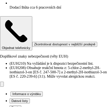
Dodací lhůta cca 6 pracovních dní
Zkontrolovat dostupnost v nejbližší prodejně
Objednat telefonicky
Doplňkové znaky nebezpečnosti (věty EUH)
(EUH210) Na vyžádání je k dispozici bezpečnostní list.
(EUH208) Obsahuje reakční hmota z: 5-chlor-2-methyl-2H-
isothiazol-3-on [ES č. 247-500-7] a 2-methyl-2H-isothiazol-3-on
[ES č. 220-239-6] (3:1). Může vyvolat alergickou reakci.
Informace o výrobku
Datové listy