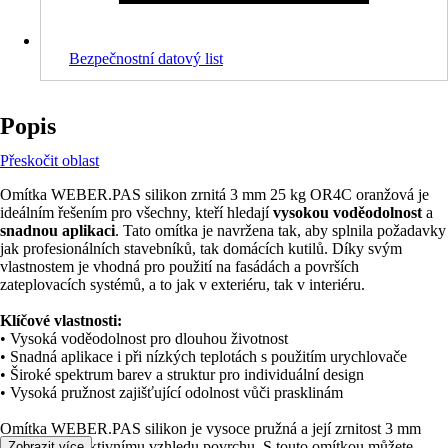
Bezpečnostní datový list
Popis
Přeskočit oblast
Omítka WEBER.PAS silikon zrnitá 3 mm 25 kg OR4C oranžová je
ideálním řešením pro všechny, kteří hledají
vysokou voděodolnost
a
snadnou aplikaci
. Tato omítka je navržena tak, aby splnila požadavky
jak profesionálních stavebníků, tak domácích kutilů. Díky svým
vlastnostem je vhodná pro použití na fasádách a površích
zateplovacích systémů, a to jak v exteriéru, tak v interiéru.
Klíčové vlastnosti:
• Vysoká voděodolnost pro dlouhou životnost
• Snadná aplikace i při nízkých teplotách s použitím urychlovače
• Široké spektrum barev a struktur pro individuální design
• Vysoká pružnost zajišťující odolnost vůči prasklinám
Omítka WEBER.PAS silikon je vysoce pružná a její zrnitost 3 mm
přispívá k atraktivnímu vzhledu povrchu. S touto omítkou můžete
Zobrazit více