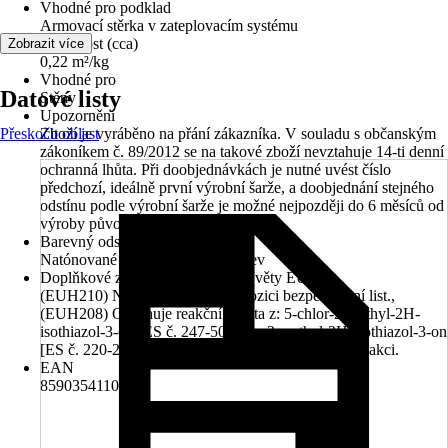
Vhodné pro podklad
Armovací stěrka v zateplovacím systému
Vydatnost (cca)
Zobrazit více
0,22 m²/kg
Vhodné pro
Datové listy
Stěny
Upozornění
Přeskočit oblast
Zboží je vyráběno na přání zákazníka. V souladu s občanským
zákoníkem č. 89/2012 se na takové zboží nevztahuje 14-ti denní
ochranná lhůta. Při doobjednávkách je nutné uvést číslo
předchozí, ideálně první výrobní šarže, a doobjednání stejného
odstínu podle výrobní šarže je možné nejpozději do 6 měsíců od
výroby původní šarže.
Barevný odstín
Natónované v centru míchání barev
Doplňkové znaky nebezpečnosti (věty EUH)
(EUH210) Na vyžádání je k dispozici bezpečnostní list.,
(EUH208) Obsahuje reakční hmota z: 5-chlor-2-methyl-2H-
isothiazol-3-on [ES č. 247-500-7] a 2-methyl-2H-isothiazol-3-on
[ES č. 220-239-6] (3:1). Může vyvolat alergickou reakci.
EAN
8590354110460