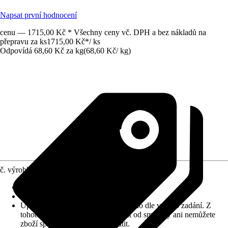
Napsat první hodnocení
cenu — 1715,00 Kč * Všechny ceny vč. DPH a bez nákladů na
přepravu za ks
1715,00 Kč
*
/
ks
Odpovídá 68,60 Kč za kg
(
68,60 Kč
/
kg
)
č. výrobku
10030144
Zrnitost
:
3 mm
Vydatnost (cca)
:
0,22 m²/kg
Upozornění: toto zboží bylo vyrobeno dle vašeho zadání. Z
tohoto důvodu nemůžete odstoupit od smlouvy ani nemůžete
zboží společnosti Hornbach vrátit.