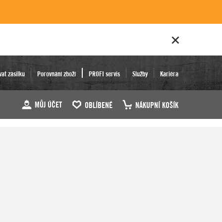
vat zásilku
Porovnání zboží
PROFI servis
Služby
Kariéra
MŮJ ÚČET
OBLÍBENÉ
NÁKUPNÍ KOŠÍK