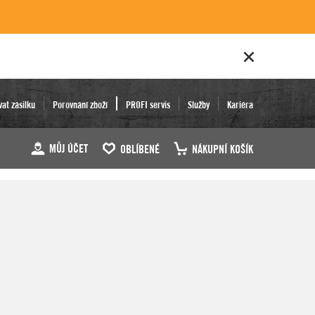
vat zásilku
Porovnání zboží
PROFI servis
Služby
Kariéra
MŮJ ÚČET
OBLÍBENÉ
NÁKUPNÍ KOŠÍK