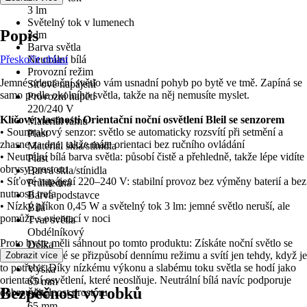
3 lm
Světelný tok v lumenech
Popis
3 lm
Barva světla
Přeskočit oblast
Neutrální bílá
Provozní režim
Jemné orientační světlo vám usnadní pohyb po bytě ve tmě. Zapíná se
Síťové napájení
samo podle okolního světla, takže na něj nemusíte myslet.
Provozní napětí
220/240 V
Klíčové vlastnosti Orientační noční osvětlení Bleil se senzorem
Materiál rámu
• Soumrakový senzor: světlo se automaticky rozsvítí při setmění a
Plast
zhasne za dne, takže máte orientaci bez ručního ovládání
Materiál skla/stínidla
• Neutrální bílá barva světla: působí čistě a přehledně, takže lépe vidíte
Plast
obrysy prostoru
Barva skla/stínidla
• Síťové napájení 220–240 V: stabilní provoz bez výměny baterií a bez
Průhledná
nutnosti trafa
Barva podstavce
• Nízký příkon 0,45 W a světelný tok 3 lm: jemné světlo neruší, ale
Bílá
pomůže s orientací v noci
Tvar světla
Obdélníkový
Proto byste měli sáhnout po tomto produktu: Získáte noční světlo se
Délka
senzorem, které se přizpůsobí dennímu režimu a svítí jen tehdy, když je
Zobrazit více
65 mm
to potřeba. Díky nízkému výkonu a slabému toku světla se hodí jako
Výška
orientační osvětlení, které neoslňuje. Neutrální bílá navíc podporuje
65 mm
Bezpečnost výrobků
dobrou čitelnost prostoru.
Šířka
65 mm