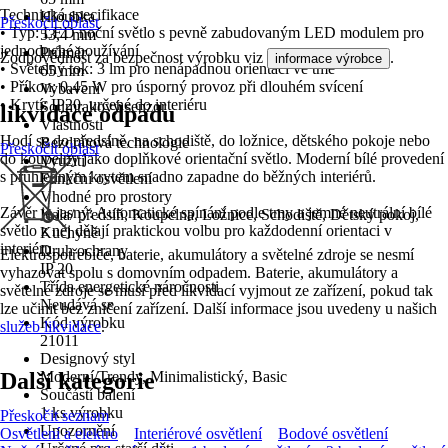
Technická specifikace
Hloubka
Přeskočit oblast
• Typ: LED noční světlo s pevně zabudovaným LED modulem pro
53,4 mm
jednoduché používání
Průměr
Zodpovědnost za bezpečnost výrobku viz
.
informace výrobce
• Světelný tok: 3 lm pro nenápadnou orientaci ve tmě
65 mm
• Příkon: 0,45 W pro úsporný provoz při dlouhém svícení
Vybavení
• Krytí: IP20, určené do interiéru
Soumrakový senzor
likvidace odpadu
Vlastnosti
Hodí se do předsíně, na schodiště, do ložnice, dětského pokoje nebo
Bezdrátová technologie
Přeskočit oblast
do koupelny jako doplňkové orientační světlo. Moderní bílé provedení
Využití
s průhledným krytem snadno zapadne do běžných interiérů.
Funkční osvětlení
Vhodné pro prostory
Závěr je jasný: Automatické spínání podle tmy a jemné neutrální bílé
Hala/ předsíň, Koupelna, Ložnice, Schodiště, Dětský pokoj,
světlo z něj dělají praktickou volbu pro každodenní orientaci v
Kuchyně
interiéru.
Druh ochrany
Elektrospotřebiče, baterie, akumulátory a světelné zdroje se nesmí
IP 20
vyhazovat spolu s domovním odpadem. Baterie, akumulátory a
Třída energetické náročnosti
světelné zdroje se musí před likvidací vyjmout ze zařízení, pokud tak
Neudává se
lze učinit bez zničení zařízení. Další informace jsou uvedeny u našich
Kód výrobku
služeb likvidace
.
21011
Designový styl
Další kategorie
Moderní/Trendy, Minimalistický, Basic
Součástí balení
1 ks výrobku
Přeskočit seznam
Upozornění
Osvětlení a elektro
Interiérové osvětlení
Bodové osvětlení