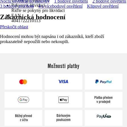
Určené pro starší děti
Noční osvětlení do zásuvky
1 bodové osvětlení
2 bodové osvětlení
Pokyny k likvidaci
3 bodové osvětlení
4 a vícebodové osvětlení
Klipové osvětlení
Řiďte se pokyny pro likvidaci
EAN
Zákaznická hodnocení
4041722210113
Přeskočit oblast
Hodnocení mohou být napsána i od zákazníků, kteří zboží
prokazatelně nepoužili nebo nekoupili.
Možnosti platby