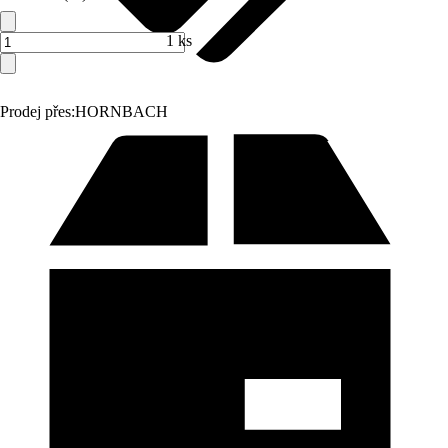
1 ks
Prodej přes:
HORNBACH