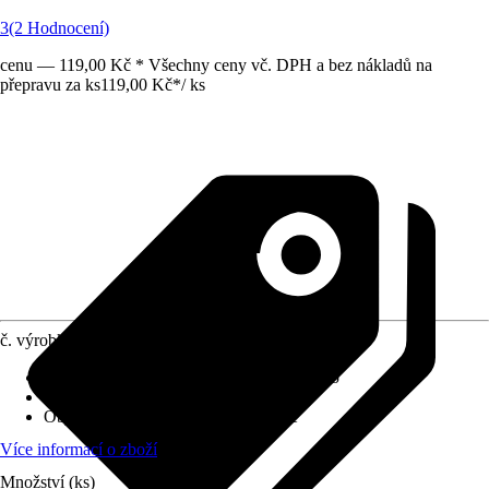
3
(2 Hodnocení)
cenu — 119,00 Kč * Všechny ceny vč. DPH a bez nákladů na
přepravu za ks
119,00 Kč
*
/
ks
č. výrobku
10099436
Provedení
:
Noční světlo, Zásuvkové světlo
Včetně světelného zdroje
:
Ne
Objímka
:
LED napevno zabudované
Více informací o zboží
Množství (ks)