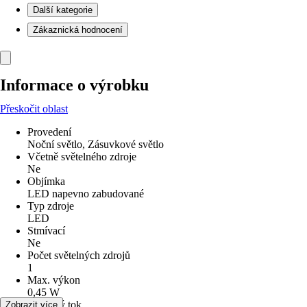
Další kategorie
Zákaznická hodnocení
Informace o výrobku
Přeskočit oblast
Provedení
Noční světlo, Zásuvkové světlo
Včetně světelného zdroje
Ne
Objímka
LED napevno zabudované
Typ zdroje
LED
Stmívací
Ne
Počet světelných zdrojů
1
Max. výkon
0,45 W
Světelný tok
Zobrazit více