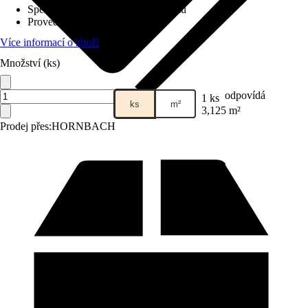
Specifikace materiálu
:
Mix materiálu
Provedení
:
OSB deska
Více informací o zboží
Množství (ks)
odpovídá
1 ks
ks
m²
3,125 m²
Prodej přes:
HORNBACH