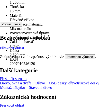
1 250 mm
Tloušťka
18 mm
Materiál
Dřevěné vlákno
Specifikace materiálu
Zobrazit více
Mix materiálu
Povrch/Povrchová úprava
Bezpečnost výrobků
Oboustranně hladké
Základní barva
Dřevo
Přeskočit oblast
Délka
2 500 mm
Zodpovědnost za bezpečnost výrobku viz
.
informace výrobce
EAN
2007010546120
Další kategorie
Přeskočit seznam
Dřevo, okna a dveře
Dřevo
OSB desky, dřevotřískové desky
Montáž nábytku
Stavební dřevo
Zákaznická hodnocení
Přeskočit oblast