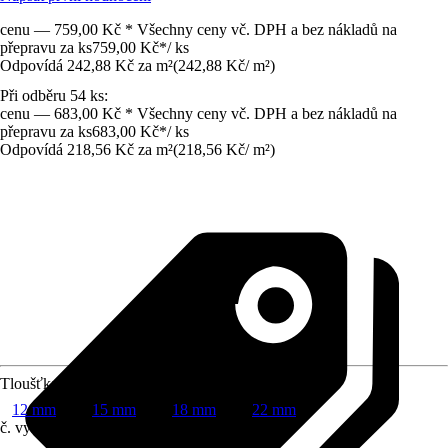
cenu — 759,00 Kč * Všechny ceny vč. DPH a bez nákladů na
přepravu za ks
759,00 Kč
*
/
ks
Odpovídá 242,88 Kč za m²
(
242,88 Kč
/
m²
)
Při odběru 54 ks:
cenu — 683,00 Kč * Všechny ceny vč. DPH a bez nákladů na
přepravu za ks
683,00 Kč
*
/
ks
Odpovídá 218,56 Kč za m²
(
218,56 Kč
/
m²
)
Tloušťka
12 mm
15 mm
18 mm
22 mm
č. výrobku
12553983