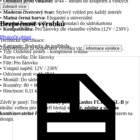
•
Odolnost proti vlhkosti:
IP44 – ideální do koupelen a vlhkých
prostor
Zobrazit více
•
Moderní čtvercový tvar:
Stylový vzhled pro každý interiér
•
Matná černá barva:
Elegantní a univerzální
Bezpečnost výrobků
•
Snadná montáž:
Určeno pro instalaci do sádrokartonu
•
Kompatibilita:
Pro žárovky dle vlastního výběru (12V / 230V)
Přeskočit oblast
Technická specifikace:
• Kategorie: Bodovky do podhledu
Zodpovědnost za bezpečnost výrobku viz
.
informace výrobce
• Typ: Ozdobný prsten – komponent svítidla
• Barva světla: Dle žárovky
• Filtr: Pro žárovku
• Vstupní napětí: 12V / 230V
• Odolnost proti vodě: IP44
• Montáž: Do sádrokartonu
• Rozměry: 80 × 80 × 40 mm
• Hmotnost: 0,11 kg
Závěr je jasný: Tento
ozdobný prsten Kanlux FLINI DSL-B
je
ideální volbou pro ty, kteří hledají
stylové, odolné a snadno
kombinovatelné řešení osvětlení
do vlhkých prostor s důrazem na
design.