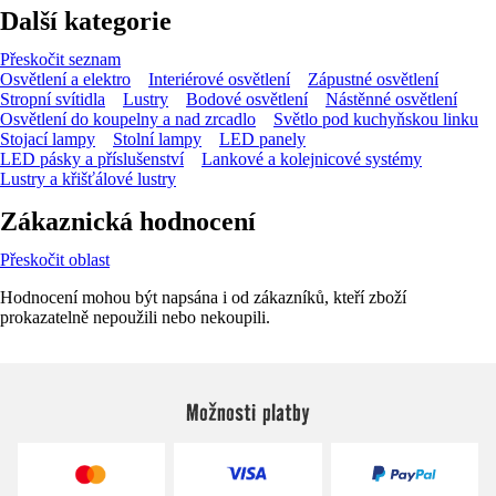
Další kategorie
Přeskočit seznam
Osvětlení a elektro
Interiérové osvětlení
Zápustné osvětlení
Stropní svítidla
Lustry
Bodové osvětlení
Nástěnné osvětlení
Osvětlení do koupelny a nad zrcadlo
Světlo pod kuchyňskou linku
Stojací lampy
Stolní lampy
LED panely
LED pásky a příslušenství
Lankové a kolejnicové systémy
Lustry a křišťálové lustry
Zákaznická hodnocení
Přeskočit oblast
Hodnocení mohou být napsána i od zákazníků, kteří zboží
prokazatelně nepoužili nebo nekoupili.
Možnosti platby