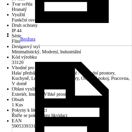
Tvar světla
Hranatý
Využití
Funkční osvětlení
Druh ochrany
IP 44
Série
Brožura
Flini
Designový styl
Minimalistický, Moderní, Industriální
Kód výrobku
33120
Vhodné pro prostory
Hala/ předsíň, Jídelna, Kancelářské / obchodní prostory,
Kuchyně, Ložnice, Obytné prostory, Obývací pokoj, Pracovna,
V domě
Oblast využití
Exteriér, Interiér, Vlhké prostředí
Obsah
1 Kus
Pokyny k likvidaci
Řiďte se pokyny pro likvidaci
EAN
5905339331205