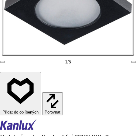
1
/
5
Porovnat