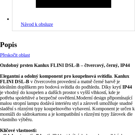
Návod k obsluze
Popis
Přeskočit oblast
Ozdobný prsten Kanlux FLINI DSL-B – čtvercový, černý, IP44
Elegantní a odolný komponent pro koupelnová svítidla
.
Kanlux
FLINI DSL-B
v čtvercovém provedení a matně černé barvě je
ideálním doplňkem pro bodová svítidla do podhledu. Díky krytí
IP44
je vhodný do koupelen a dalších prostor s vyšší vlhkostí, kde je
potřeba spolehlivé a bezpečné osvětlení.Moderní design připomínající
malou stropní lampu dodává interiéru styl a zároveň umožňuje snadné
sladění s různými typy koupelnového vybavení. Komponent je určen k
montáži do sádrokartonu a je kompatibilní s různými typy žárovek dle
vlastního výběru.
Klíčové vlastnosti: