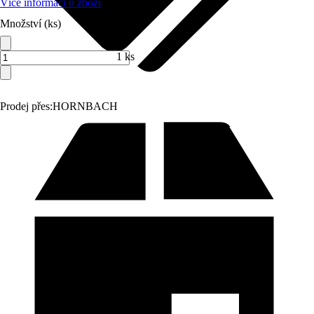
Více informací o zboží
Množství (ks)
1 ks
Prodej přes:
HORNBACH