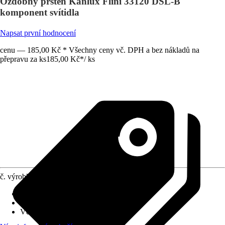
Ozdobný prsten Kanlux Flini 33120 DSL-B
komponent svítidla
Napsat první hodnocení
cenu — 185,00 Kč * Všechny ceny vč. DPH a bez nákladů na
přepravu za ks
185,00 Kč
*
/
ks
č. výrobku
12515948
Objímka
:
GX53, GR10
Druh ochrany
:
IP 44
Včetně světelného zdroje
:
Ne