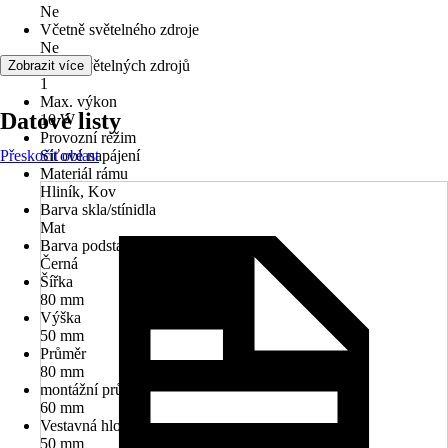
Ne
Včetně světelného zdroje
Ne
Počet světelných zdrojů
Zobrazit více
1
Max. výkon
Datové listy
10 W
Provozní režim
Přeskočit oblast
Síťové napájení
Materiál rámu
Hliník, Kov
Barva skla/stínidla
Mat
Barva podstavce
Černá
Šířka
80 mm
Výška
50 mm
Průměr
80 mm
montážní průměr
60 mm
Vestavná hloubka
50 mm