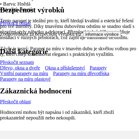
• Barva: Hnědá
Bezpečnost výrobků
• Využití: Interiér
Tento parapet je ideální pro ty, kteří hledají kvalitní a estetické řešení
Přeskočit oblast
pro své interiéry. Díky tmavému dubovému odstínu se snadno sladí s
různými styly nábytku a dekorací. Přizpůsobitelná délka umožňuje
Zodpovědnost za bezpečnost výrobku viz
.
informace výrobce
instalaci v různých prostorách, což zajišťuje maximální flexibilitu.
Závěr je jasný: Parapet na míru v tmavém dubu je skvělou volbou pro
Další kategorie
ty, kteří chtějí kombinovat eleganci s praktickým využitím.
Přeskočit seznam
Dřevo, okna a dveře
Okna a příslušenství
Parapety
Vnitřní parapety na míru
Parapety na míru dřevotříska
Parapety na míru plastové
Zákaznická hodnocení
Přeskočit oblast
Hodnocení mohou být napsána i od zákazníků, kteří zboží
prokazatelně nepoužili nebo nekoupili.