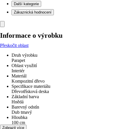
Další kategorie
Zákaznická hodnocení
Informace o výrobku
Přeskočit oblast
Druh výrobku
Parapet
Oblast využití
Interiér
Materiál
Kompozitní dřevo
Specifikace materiálu
Dřevotřísková deska
Základní barva
Hnědá
Barevný odstín
Dub tmavý
Hloubka
100 cm
EAN
Zobrazit více