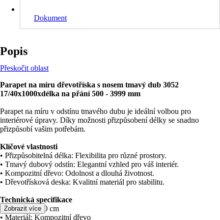
Dokument
Popis
Přeskočit oblast
Parapet na míru dřevotříska s nosem tmavý dub 3052
17/40x1000xdélka na přání 500 - 3999 mm
Parapet na míru v odstínu tmavého dubu je ideální volbou pro
interiérové úpravy. Díky možnosti přizpůsobení délky se snadno
přizpůsobí vašim potřebám.
Klíčové vlastnosti
• Přizpůsobitelná délka: Flexibilita pro různé prostory.
• Tmavý dubový odstín: Elegantní vzhled pro váš interiér.
• Kompozitní dřevo: Odolnost a dlouhá životnost.
• Dřevotřísková deska: Kvalitní materiál pro stabilitu.
Technická specifikace
• Hloubka: 100 cm
Zobrazit více
• Materiál: Kompozitní dřevo