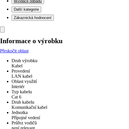
likvidace odpadu
Další kategorie
Zákaznická hodnocení
Informace o výrobku
Přeskočit oblast
Druh výrobku
Kabel
Provedení
LAN kabel
Oblast využití
Interiér
Typ kabelu
Cat 6
Druh kabelu
Komunikační kabel
Jednotka
Přípojné vedení
Průřez vodičů
není relevant.