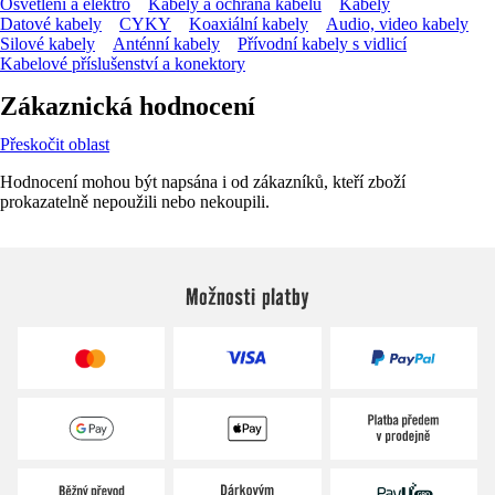
Osvětlení a elektro
Kabely a ochrana kabelů
Kabely
Datové kabely
CYKY
Koaxiální kabely
Audio, video kabely
Silové kabely
Anténní kabely
Přívodní kabely s vidlicí
Kabelové příslušenství a konektory
Zákaznická hodnocení
Přeskočit oblast
Hodnocení mohou být napsána i od zákazníků, kteří zboží
prokazatelně nepoužili nebo nekoupili.
Možnosti platby