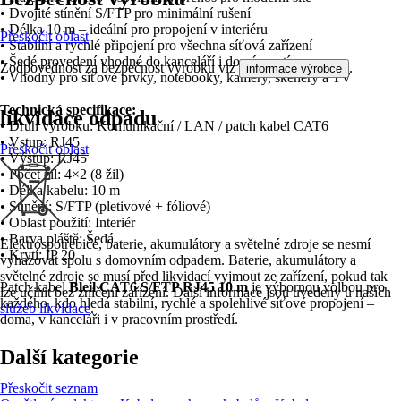
• Dvojité stínění S/FTP pro minimální rušení
• Délka 10 m – ideální pro propojení v interiéru
Přeskočit oblast
• Stabilní a rychlé připojení pro všechna síťová zařízení
• Šedé provedení vhodné do kanceláří i domácností
Zodpovědnost za bezpečnost výrobku viz
.
informace výrobce
• Vhodný pro síťové prvky, notebooky, kamery, skenery a TV
Technická specifikace:
likvidace odpadu
• Druh výrobku: Komunikační / LAN / patch kabel CAT6
• Vstup: RJ45
Přeskočit oblast
• Výstup: RJ45
• Počet žil: 4×2 (8 žil)
• Délka kabelu: 10 m
• Stínění: S/FTP (pletivové + fóliové)
• Oblast použití: Interiér
• Barva pláště: Šedá
Elektrospotřebiče, baterie, akumulátory a světelné zdroje se nesmí
• Krytí: IP 20
vyhazovat spolu s domovním odpadem. Baterie, akumulátory a
světelné zdroje se musí před likvidací vyjmout ze zařízení, pokud tak
Patch kabel
Bleil CAT6 S/FTP RJ45 10 m
je výbornou volbou pro
lze učinit bez zničení zařízení. Další informace jsou uvedeny u našich
každého, kdo hledá stabilní, rychlé a spolehlivé síťové propojení –
služeb likvidace
.
doma, v kanceláři i v pracovním prostředí.
Další kategorie
Přeskočit seznam