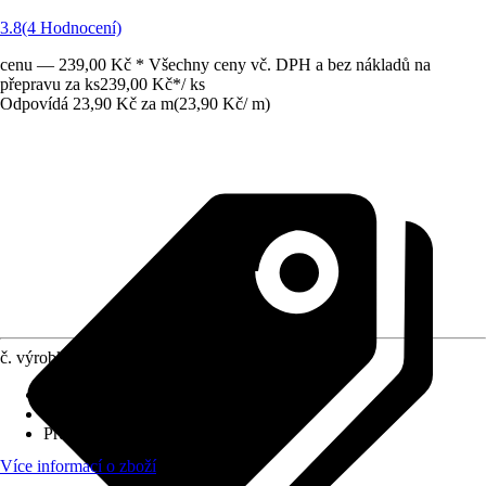
3.8
(4 Hodnocení)
cenu — 239,00 Kč * Všechny ceny vč. DPH a bez nákladů na
přepravu za ks
239,00 Kč
*
/
ks
Odpovídá 23,90 Kč za m
(
23,90 Kč
/
m
)
č. výrobku
10602317
Provedení
:
LAN kabel
Jednotka
:
Přípojné vedení
Průřez vodičů
:
není relevant.
Více informací o zboží