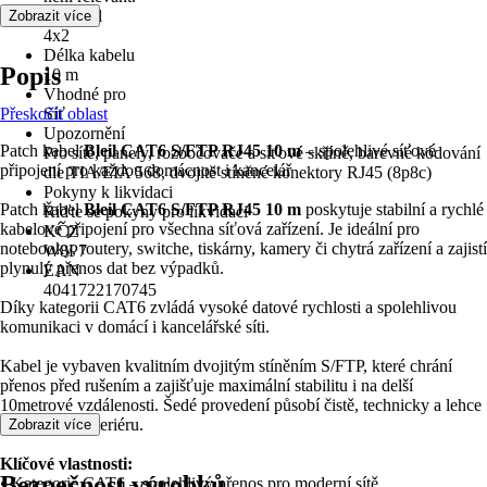
Počet žil
Zobrazit více
4x2
Délka kabelu
Popis
10 m
Vhodné pro
Přeskočit oblast
Síť
Upozornění
Patch kabel
Bleil CAT6 S/FTP RJ45 10 m
– spolehlivé síťové
Pro sítě, panely, rozbočovače a síťové skříně, barevné kódování
připojení pro každou domácnost i kancelář
dle TIA/EIA 568, dvojitě stíněné konektory RJ45 (8p8c)
Pokyny k likvidaci
Patch kabel
Bleil CAT6 S/FTP RJ45 10 m
poskytuje stabilní a rychlé
Řiďte se pokyny pro likvidaci
kabelové připojení pro všechna síťová zařízení. Je ideální pro
KČZ
notebooky, routery, switche, tiskárny, kamery či chytrá zařízení a zajistí
W8P7
plynulý přenos dat bez výpadků.
EAN
4041722170745
Díky kategorii CAT6 zvládá vysoké datové rychlosti a spolehlivou
komunikaci v domácí i kancelářské síti.
Kabel je vybaven kvalitním dvojitým stíněním S/FTP, které chrání
přenos před rušením a zajišťuje maximální stabilitu i na delší
10metrové vzdálenosti. Šedé provedení působí čistě, technicky a lehce
zapadne do interiéru.
Zobrazit více
Klíčové vlastnosti:
Bezpečnost výrobků
• Kategorie CAT6 – spolehlivý přenos pro moderní sítě