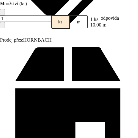
Množství (ks)
odpovídá
1 ks
ks
m
10,00 m
Prodej přes:
HORNBACH