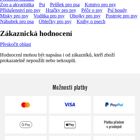
Zoo a akvaristika
Psi
Pelíšek pro psa
Krmivo pro psy
Příslušenství pro psy
Hračky pro psy
Péče o psy
Psí boudy
Misky pro psy
Vodítka pro psy
Obojky pro psy
Postroje pro psy
Náhubek pro psa
Oblečky pro psy
Knihy o psech
Zákaznická hodnocení
Přeskočit oblast
Hodnocení mohou být napsána i od zákazníků, kteří zboží
prokazatelně nepoužili nebo nekoupili.
Možnosti platby