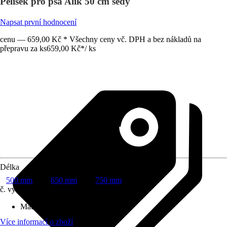
Pelíšek pro psa Alík 50 cm šedý
Napsat první hodnocení
cenu — 659,00 Kč * Všechny ceny vč. DPH a bez nákladů na
přepravu za ks
659,00 Kč
*
/
ks
Délka
500 mm
650 mm
750 mm
č. výrobku
10495727
Materiál
:
Polyester (PES)
Více informací o zboží