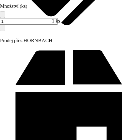
Množství (ks)
1 ks
Prodej přes:
HORNBACH