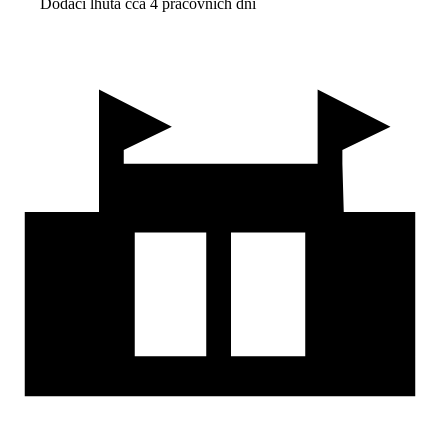
Dodací lhůta cca 4 pracovních dní