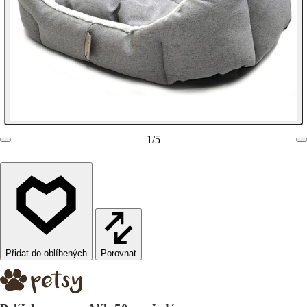
1
/
5
Porovnat