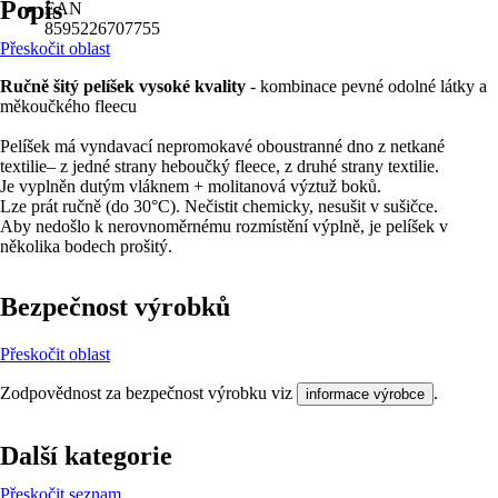
Popis
EAN
8595226707755
Přeskočit oblast
Ručně šitý pelíšek vysoké kvality
- kombinace pevné odolné látky a
měkoučkého fleecu
Pelíšek má vyndavací nepromokavé oboustranné dno z netkané
textilie– z jedné strany heboučký fleece, z druhé strany textilie.
Je vyplněn dutým vláknem + molitanová výztuž boků.
Lze prát ručně (do 30°C). Nečistit chemicky, nesušit v sušičce.
Aby nedošlo k nerovnoměrnému rozmístění výplně, je pelíšek v
několika bodech prošitý.
Bezpečnost výrobků
Přeskočit oblast
Zodpovědnost za bezpečnost výrobku viz
.
informace výrobce
Další kategorie
Přeskočit seznam