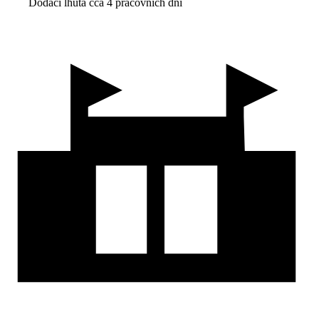
Dodací lhůta cca 4 pracovních dní