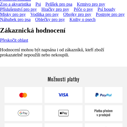
Zoo a akvaristika
Psi
Pelíšek pro psa
Krmivo pro psy
Příslušenství pro psy
Hračky pro psy
Péče o psy
Psí boudy
Misky pro psy
Vodítka pro psy
Obojky pro psy
Postroje pro psy
Náhubek pro psa
Oblečky pro psy
Knihy o psech
Zákaznická hodnocení
Přeskočit oblast
Hodnocení mohou být napsána i od zákazníků, kteří zboží
prokazatelně nepoužili nebo nekoupili.
Možnosti platby