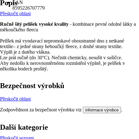
Popis
EAN
8595226707779
Přeskočit oblast
Ručně šitý pelíšek vysoké kvality
- kombinace pevné odolné látky a
měkoučkého fleecu
Pelíšek má vyndavací nepromokavé oboustranné dno z netkané
textilie– z jedné strany heboučký fleece, z druhé strany textilie.
Výplň je z dutého vlákna.
Lze prát ručně (do 30°C). Nečistit chemicky, nesušit v sušičce.
Aby nedošlo k nerovnoměrnému rozmístění výplně, je pelíšek v
několika bodech prošitý.
Bezpečnost výrobků
Přeskočit oblast
Zodpovědnost za bezpečnost výrobku viz
.
informace výrobce
Další kategorie
Přeskočit seznam