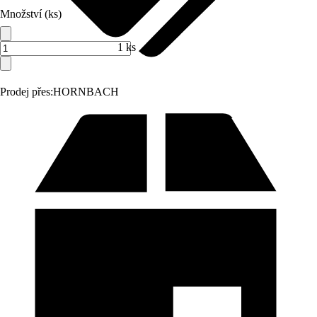
Množství (ks)
1 ks
Prodej přes:
HORNBACH