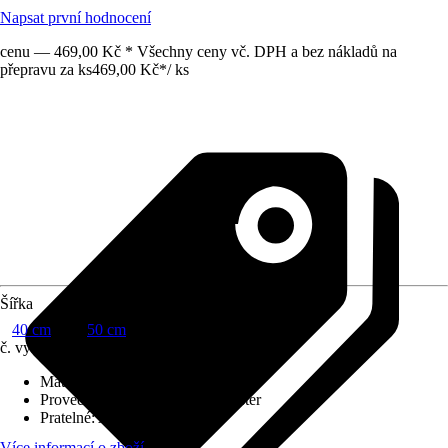
Napsat první hodnocení
cenu — 469,00 Kč * Všechny ceny vč. DPH a bez nákladů na
přepravu za ks
469,00 Kč
*
/
ks
Šířka
40 cm
50 cm
č. výrobku
10713557
Materiál potahu
:
100 % polyester
Provedení výplně
:
100 % polyester
Pratelné
:
Ano
Více informací o zboží