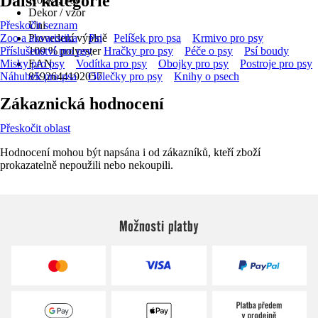
Další kategorie
Dekor / vzor
Přeskočit seznam
Uni
Zoo a akvaristika
Provedení výplně
Psi
Pelíšek pro psa
Krmivo pro psy
Příslušenství pro psy
100 % polyester
Hračky pro psy
Péče o psy
Psí boudy
Misky pro psy
EAN
Vodítka pro psy
Obojky pro psy
Postroje pro psy
Náhubek pro psa
8592644192057
Oblečky pro psy
Knihy o psech
Zákaznická hodnocení
Přeskočit oblast
Hodnocení mohou být napsána i od zákazníků, kteří zboží
prokazatelně nepoužili nebo nekoupili.
Možnosti platby