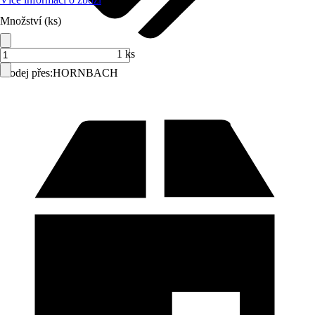
Množství (ks)
1 ks
Prodej přes:
HORNBACH