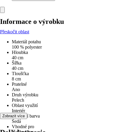
Informace o výrobku
Přeskočit oblast
Materiál potahu
100 % polyester
Hloubka
40 cm
Šířka
40 cm
Tloušťka
8 cm
Pratelné
Ano
Druh výrobku
Pelech
Oblast využití
Interiér
Základní barva
Zobrazit více
Šedá
Vhodné pro
Kočky, Psy